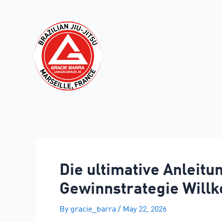
Die ultimative Anleitun
Gewinnstrategie Will
By
gracie_barra
/
May 22, 2026