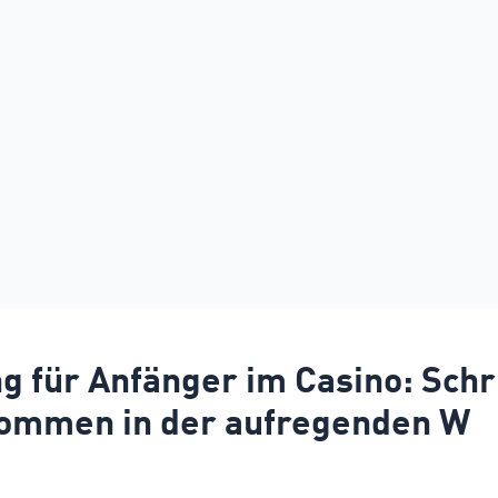
g für Anfänger im Casino: Schri
kommen in der aufregenden W