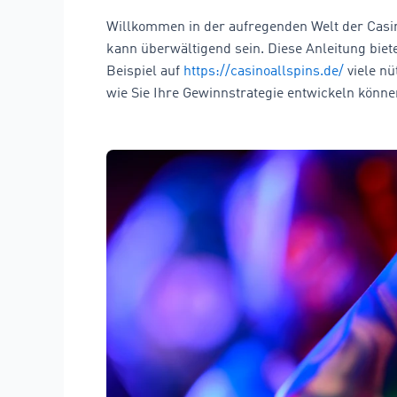
Willkommen in der aufregenden Welt der Casino
kann überwältigend sein. Diese Anleitung biet
Beispiel auf
https://casinoallspins.de/
viele nü
wie Sie Ihre Gewinnstrategie entwickeln könne