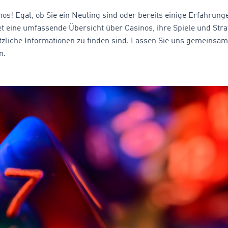
s! Egal, ob Sie ein Neuling sind oder bereits einige Erfahrung
et eine umfassende Übersicht über Casinos, ihre Spiele und Stra
tzliche Informationen zu finden sind. Lassen Sie uns gemeinsa
n.