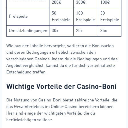
200€
300€
100€
50
100
30
Freispiele
Freispiele
Freispiele
Freispiele
Umsatzbedingungen
30x
25x
35x
Wie aus der Tabelle hervorgeht, variieren die Bonusarten
und deren Bedingungen erheblich zwischen den
verschiedenen Casinos. Indem du die Bedingungen und das
Angebot vergleichst, kannst du die für dich vorteilhafteste
Entscheidung treffen.
Wichtige Vorteile der Casino-Boni
Die Nutzung von Casino-Boni bietet zahlreiche Vorteile, die
das Gesamterlebnis im Online-Casino bereichern können.
Hier sind einige der wichtigsten Vorteile, die du
berücksichtigen solltest: