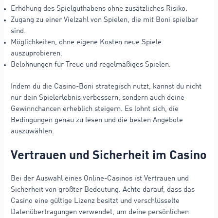
Erhöhung des Spielguthabens ohne zusätzliches Risiko.
Zugang zu einer Vielzahl von Spielen, die mit Boni spielbar
sind.
Möglichkeiten, ohne eigene Kosten neue Spiele
auszuprobieren.
Belohnungen für Treue und regelmäßiges Spielen.
Indem du die Casino-Boni strategisch nutzt, kannst du nicht
nur dein Spielerlebnis verbessern, sondern auch deine
Gewinnchancen erheblich steigern. Es lohnt sich, die
Bedingungen genau zu lesen und die besten Angebote
auszuwählen.
Vertrauen und Sicherheit im Casino
Bei der Auswahl eines Online-Casinos ist Vertrauen und
Sicherheit von größter Bedeutung. Achte darauf, dass das
Casino eine gültige Lizenz besitzt und verschlüsselte
Datenübertragungen verwendet, um deine persönlichen