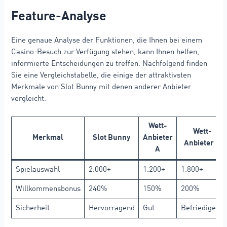
Feature-Analyse
Eine genaue Analyse der Funktionen, die Ihnen bei einem
Casino-Besuch zur Verfügung stehen, kann Ihnen helfen,
informierte Entscheidungen zu treffen. Nachfolgend finden
Sie eine Vergleichstabelle, die einige der attraktivsten
Merkmale von Slot Bunny mit denen anderer Anbieter
vergleicht.
Wett-
Wett-
Merkmal
Slot Bunny
Anbieter
Anbieter B
A
Spielauswahl
2.000+
1.200+
1.800+
Willkommensbonus
240%
150%
200%
Sicherheit
Hervorragend
Gut
Befriedigend