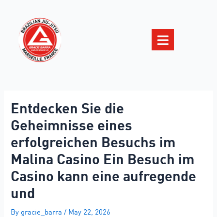
Entdecken Sie die
Geheimnisse eines
erfolgreichen Besuchs im
Malina Casino Ein Besuch im
Casino kann eine aufregende
und
By
gracie_barra
/
May 22, 2026