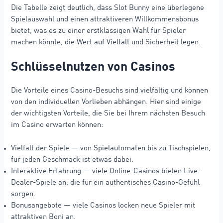
Die Tabelle zeigt deutlich, dass Slot Bunny eine überlegene
Spielauswahl und einen attraktiveren Willkommensbonus
bietet, was es zu einer erstklassigen Wahl für Spieler
machen könnte, die Wert auf Vielfalt und Sicherheit legen.
Schlüsselnutzen von Casinos
Die Vorteile eines Casino-Besuchs sind vielfältig und können
von den individuellen Vorlieben abhängen. Hier sind einige
der wichtigsten Vorteile, die Sie bei Ihrem nächsten Besuch
im Casino erwarten können:
Vielfalt der Spiele — von Spielautomaten bis zu Tischspielen,
für jeden Geschmack ist etwas dabei.
Interaktive Erfahrung — viele Online-Casinos bieten Live-
Dealer-Spiele an, die für ein authentisches Casino-Gefühl
sorgen.
Bonusangebote — viele Casinos locken neue Spieler mit
attraktiven Boni an.