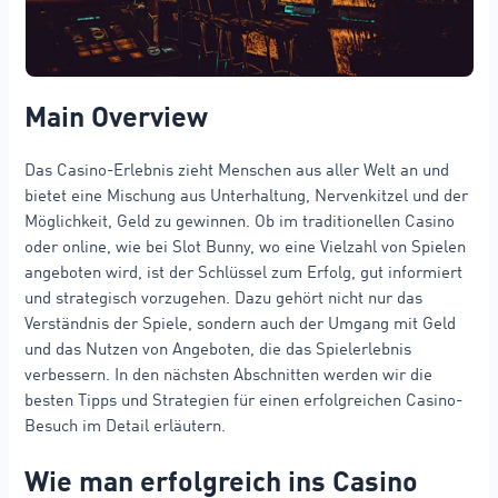
Main Overview
Das Casino-Erlebnis zieht Menschen aus aller Welt an und
bietet eine Mischung aus Unterhaltung, Nervenkitzel und der
Möglichkeit, Geld zu gewinnen. Ob im traditionellen Casino
oder online, wie bei Slot Bunny, wo eine Vielzahl von Spielen
angeboten wird, ist der Schlüssel zum Erfolg, gut informiert
und strategisch vorzugehen. Dazu gehört nicht nur das
Verständnis der Spiele, sondern auch der Umgang mit Geld
und das Nutzen von Angeboten, die das Spielerlebnis
verbessern. In den nächsten Abschnitten werden wir die
besten Tipps und Strategien für einen erfolgreichen Casino-
Besuch im Detail erläutern.
Wie man erfolgreich ins Casino