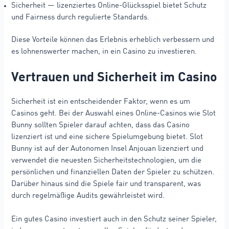
Sicherheit — lizenziertes Online-Glücksspiel bietet Schutz
und Fairness durch regulierte Standards.
Diese Vorteile können das Erlebnis erheblich verbessern und
es lohnenswerter machen, in ein Casino zu investieren.
Vertrauen und Sicherheit im Casino
Sicherheit ist ein entscheidender Faktor, wenn es um
Casinos geht. Bei der Auswahl eines Online-Casinos wie Slot
Bunny sollten Spieler darauf achten, dass das Casino
lizenziert ist und eine sichere Spielumgebung bietet. Slot
Bunny ist auf der Autonomen Insel Anjouan lizenziert und
verwendet die neuesten Sicherheitstechnologien, um die
persönlichen und finanziellen Daten der Spieler zu schützen.
Darüber hinaus sind die Spiele fair und transparent, was
durch regelmäßige Audits gewährleistet wird.
Ein gutes Casino investiert auch in den Schutz seiner Spieler,