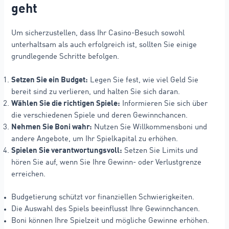
geht
Um sicherzustellen, dass Ihr Casino-Besuch sowohl
unterhaltsam als auch erfolgreich ist, sollten Sie einige
grundlegende Schritte befolgen.
Setzen Sie ein Budget:
Legen Sie fest, wie viel Geld Sie
bereit sind zu verlieren, und halten Sie sich daran.
Wählen Sie die richtigen Spiele:
Informieren Sie sich über
die verschiedenen Spiele und deren Gewinnchancen.
Nehmen Sie Boni wahr:
Nutzen Sie Willkommensboni und
andere Angebote, um Ihr Spielkapital zu erhöhen.
Spielen Sie verantwortungsvoll:
Setzen Sie Limits und
hören Sie auf, wenn Sie Ihre Gewinn- oder Verlustgrenze
erreichen.
Budgetierung schützt vor finanziellen Schwierigkeiten.
Die Auswahl des Spiels beeinflusst Ihre Gewinnchancen.
Boni können Ihre Spielzeit und mögliche Gewinne erhöhen.