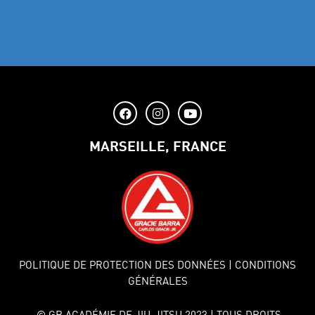
MARSEILLE, FRANCE
POLITIQUE DE PROTECTION DES DONNÉES
| CONDITIONS
GÉNÉRALES