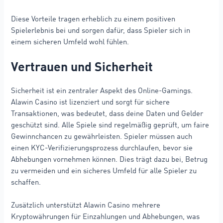
Diese Vorteile tragen erheblich zu einem positiven
Spielerlebnis bei und sorgen dafür, dass Spieler sich in
einem sicheren Umfeld wohl fühlen.
Vertrauen und Sicherheit
Sicherheit ist ein zentraler Aspekt des Online-Gamings.
Alawin Casino ist lizenziert und sorgt für sichere
Transaktionen, was bedeutet, dass deine Daten und Gelder
geschützt sind. Alle Spiele sind regelmäßig geprüft, um faire
Gewinnchancen zu gewährleisten. Spieler müssen auch
einen KYC-Verifizierungsprozess durchlaufen, bevor sie
Abhebungen vornehmen können. Dies trägt dazu bei, Betrug
zu vermeiden und ein sicheres Umfeld für alle Spieler zu
schaffen.
Zusätzlich unterstützt Alawin Casino mehrere
Kryptowährungen für Einzahlungen und Abhebungen, was