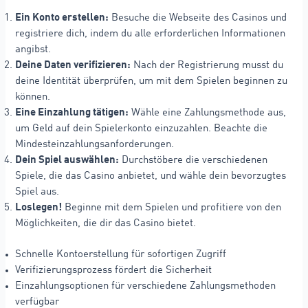
Ein Konto erstellen:
Besuche die Webseite des Casinos und
registriere dich, indem du alle erforderlichen Informationen
angibst.
Deine Daten verifizieren:
Nach der Registrierung musst du
deine Identität überprüfen, um mit dem Spielen beginnen zu
können.
Eine Einzahlung tätigen:
Wähle eine Zahlungsmethode aus,
um Geld auf dein Spielerkonto einzuzahlen. Beachte die
Mindesteinzahlungsanforderungen.
Dein Spiel auswählen:
Durchstöbere die verschiedenen
Spiele, die das Casino anbietet, und wähle dein bevorzugtes
Spiel aus.
Loslegen!
Beginne mit dem Spielen und profitiere von den
Möglichkeiten, die dir das Casino bietet.
Schnelle Kontoerstellung für sofortigen Zugriff
Verifizierungsprozess fördert die Sicherheit
Einzahlungsoptionen für verschiedene Zahlungsmethoden
verfügbar