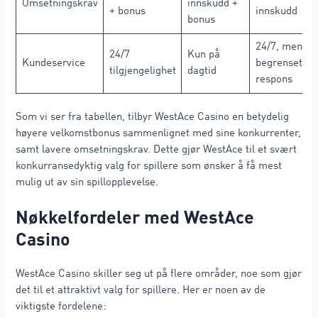
Omsetningskrav
innskudd +
+ bonus
innskudd
bonus
24/7, men
24/7
Kun på
Kundeservice
begrenset
tilgjengelighet
dagtid
respons
Som vi ser fra tabellen, tilbyr WestAce Casino en betydelig
høyere velkomstbonus sammenlignet med sine konkurrenter,
samt lavere omsetningskrav. Dette gjør WestAce til et svært
konkurransedyktig valg for spillere som ønsker å få mest
mulig ut av sin spillopplevelse.
Nøkkelfordeler med WestAce
Casino
WestAce Casino skiller seg ut på flere områder, noe som gjør
det til et attraktivt valg for spillere. Her er noen av de
viktigste fordelene: