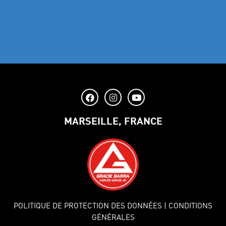
MARSEILLE, FRANCE
POLITIQUE DE PROTECTION DES DONNÉES
| CONDITIONS
GÉNÉRALES