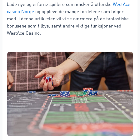
både nye og erfarne spillere som ønsker å utforske
WestAce
casino Norge
og oppleve de mange fordelene som følger
med. I denne artikkelen vil vi se nærmere på de fantastiske
bonusene som tilbys, samt andre viktige funksjoner ved
WestAce Casino.