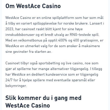
Om WestAce Casino
WestAce Casino er en online spillplattform som har som mål
å tilby en variert spillopplevelse for norske brukere. Lansert i
2023, har casinoet raskt blitt kjent for sine høye
innskuddsbonuser og et bredt utvalg av RNG-testede spill.
Med en velkomstbonus på opptil 400% og 400 gratisspinn, er
WestAce en utmerket valg for de som ønsker å maksimere
sine gevinster fra starten av.
Casinoet tilbyr også sportsbetting og live casino, noe som
gjør at spillerne har mange alternativer tilgjengelig. I tillegg
har WestAce en dedikert kundeservice som er tilgjengelig
24/7 for å hjelpe spillere med eventuelle spørsmål eller
bekymringer.
Slik kommer du i gang med
WestAce Casino