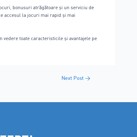
jocuri, bonusuri atrăgătoare și un serviciu de
ce accesul la jocuri mai rapid și mai
n vedere toate caracteristicile și avantajele pe
Next Post
→