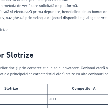
sonale necesare pentru a-ți crea contul.
in metoda de verificare solicitată de platformă.
rată și efectuează prima depunere, beneficiind de un bonus de 1
iv, navighează prin selecția de jocuri disponibile și alege ce vrei 
trize.
.
or Slotrize
rilor dar și prin caracteristicile sale inovatoare. Cazinoul oferă 
ție a principalelor caracteristici ale Slotrize cu alte cazinouri o
Slotrize
Competitor A
4000+