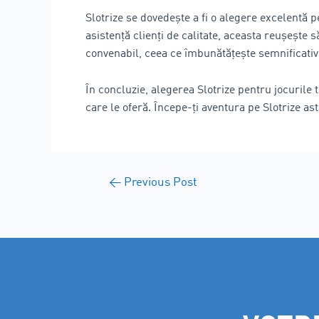
Slotrize se dovedește a fi o alegere excelentă p
asistență clienți de calitate, aceasta reușește s
convenabil, ceea ce îmbunătățește semnificativ 
În concluzie, alegerea Slotrize pentru jocurile t
care le oferă. Începe-ți aventura pe Slotrize as
←
Previous Post