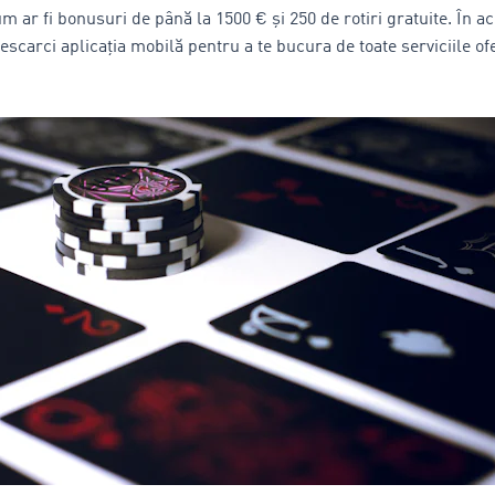
 ar fi bonusuri de până la 1500 € și 250 de rotiri gratuite. În a
scarci aplicația mobilă pentru a te bucura de toate serviciile ofe