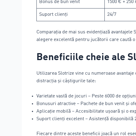
Bonus de bun venit
1500 € + 250 r
Suport clienți
24/7
Comparația de mai sus evidențiază avantajele Slo
alegere excelentă pentru jucătorii care caută o 
Beneficiile cheie ale S
Utilizarea Slotrize vine cu numeroase avantaje 
distracția și câștigurile tale:
Varietate vastă de jocuri – Peste 6000 de opțiun
Bonusuri atractive – Pachete de bun venit și ofe
Aplicație mobilă – Accesibilitate ușoară și o ex
Suport clienți excelent – Asistență disponibilă 
Fiecare dintre aceste beneficii joacă un rol ese