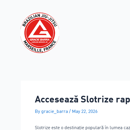
Accesează Slotrize rap
By
gracie_barra
/
May 22, 2026
Slotrize este o destinație populară în lumea cazi