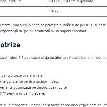
otiri gratuite
1000 € + 100 rotiri gratuite
10-22
trize, mai ales în ceea ce privește numărul de jocuri și suportul 
experiență de joc diversificată și un suport constant.
lotrize
care îmbunătățesc experiența jucătorilor. Aceste beneficii sunt 
i pentru toate preferințele.
rte constante pentru jucători fideli.
periență optimizată pe dispozitive mobile.
24/7 pentru orice întrebare.
nțial în atragerea jucătorilor și menținerea unei experiențe de joc