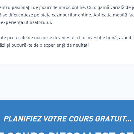
entru pasionații de jocuri de noroc online. Cu o gamă variată de 
ă se diferențieze pe piața cazinourilor online. Aplicația mobilă fa
experiența utilizatorului.
ale preferate de noroc se dovedește a fi o investiție bună, având î
tăzi și bucură-te de o experiență de neuitat!
PLANIFIEZ VOTRE COURS GRATUIT...