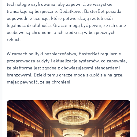
technologie szyfrowania, aby zapewnić, że wszystkie
transakcje są bezpieczne. Dodatkowo, BaxterBet posiada
odpowiednie licencje, które potwierdzają rzetelność i
legalność działalności. Gracze mogą być pewni, że ich dane
osobowe są chronione, a ich środki są w bezpiecznych
rękach.
W ramach polityki bezpieczeństwa, BaxterBet regularnie
przeprowadza audyty i aktualizacje systemów, co zapewnia,
że platforma jest zgodna z obowiązującymi standardami
branżowymi. Dzięki temu gracze mogą skupić się na grze,
mając pewność, że są chronieni.