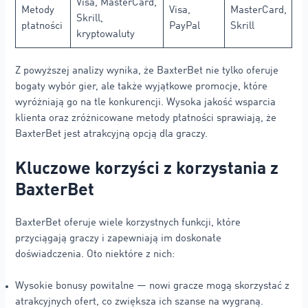
Visa, MasterCard,
Metody
Visa,
MasterCard,
Skrill,
płatności
PayPal
Skrill
kryptowaluty
Z powyższej analizy wynika, że BaxterBet nie tylko oferuje
bogaty wybór gier, ale także wyjątkowe promocje, które
wyróżniają go na tle konkurencji. Wysoka jakość wsparcia
klienta oraz zróżnicowane metody płatności sprawiają, że
BaxterBet jest atrakcyjną opcją dla graczy.
Kluczowe korzyści z korzystania z
BaxterBet
BaxterBet oferuje wiele korzystnych funkcji, które
przyciągają graczy i zapewniają im doskonałe
doświadczenia. Oto niektóre z nich:
Wysokie bonusy powitalne — nowi gracze mogą skorzystać z
atrakcyjnych ofert, co zwiększa ich szanse na wygraną.