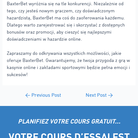
BaxterBet wyróżnia się na tle konkurencji. Niezależnie od
tego, czy jesteś nowym graczem, czy doświadczonym
hazardzistą, BaxterBet ma coś do zaoferowania każdemu.
Dlatego warto zarejestrować się i skorzystać z dostępnych
bonusów oraz promocji, aby cieszyć się najlepszymi
doświadczeniami w hazardzie online.
Zapraszamy do odkrywania wszystkich możliwości, jakie
oferuje BaxterBet. Gwarantujemy, że twoja przygoda z grą w
kasynie online i zakładami sportowymi będzie pełna emocji i
sukcesów!
←
Previous Post
Next Post
→
PLANIFIEZ VOTRE COURS GRATUIT...