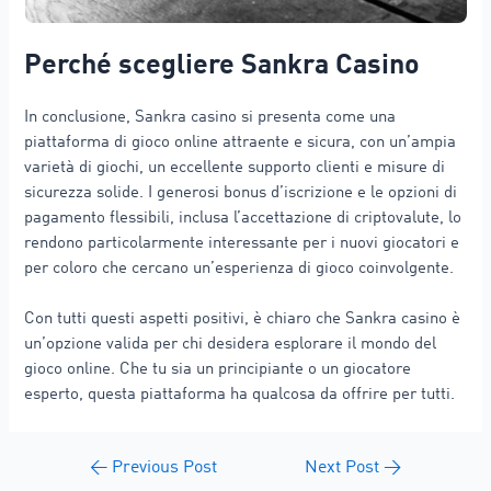
Perché scegliere Sankra Casino
In conclusione, Sankra casino si presenta come una
piattaforma di gioco online attraente e sicura, con un’ampia
varietà di giochi, un eccellente supporto clienti e misure di
sicurezza solide. I generosi bonus d’iscrizione e le opzioni di
pagamento flessibili, inclusa l’accettazione di criptovalute, lo
rendono particolarmente interessante per i nuovi giocatori e
per coloro che cercano un’esperienza di gioco coinvolgente.
Con tutti questi aspetti positivi, è chiaro che Sankra casino è
un’opzione valida per chi desidera esplorare il mondo del
gioco online. Che tu sia un principiante o un giocatore
esperto, questa piattaforma ha qualcosa da offrire per tutti.
←
Previous Post
Next Post
→