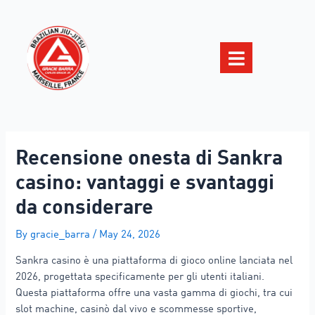
Recensione onesta di Sankra
casino: vantaggi e svantaggi
da considerare
By
gracie_barra
/
May 24, 2026
Sankra casino è una piattaforma di gioco online lanciata nel
2026, progettata specificamente per gli utenti italiani.
Questa piattaforma offre una vasta gamma di giochi, tra cui
slot machine, casinò dal vivo e scommesse sportive,