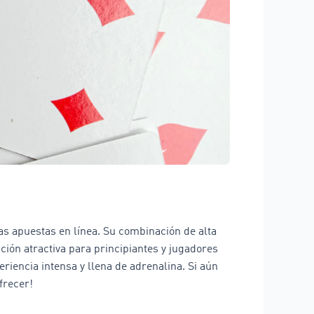
as apuestas en línea. Su combinación de alta
ción atractiva para principiantes y jugadores
iencia intensa y llena de adrenalina. Si aún
frecer!