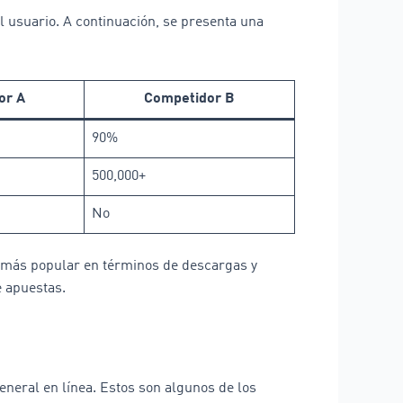
l usuario. A continuación, se presenta una
or A
Competidor B
90%
500,000+
No
ón más popular en términos de descargas y
e apuestas.
eneral en línea. Estos son algunos de los