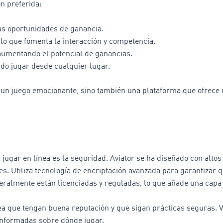
n preferida:
las oportunidades de ganancia.
o que fomenta la interacción y competencia.
 aumentando el potencial de ganancias.
do jugar desde cualquier lugar.
a un juego emocionante, sino también una plataforma que ofrece 
ugar en línea es la seguridad. Aviator se ha diseñado con altos
es. Utiliza tecnología de encriptación avanzada para garantizar 
eralmente están licenciadas y reguladas, lo que añade una capa 
a que tengan buena reputación y que sigan prácticas seguras. Ver
informadas sobre dónde jugar.