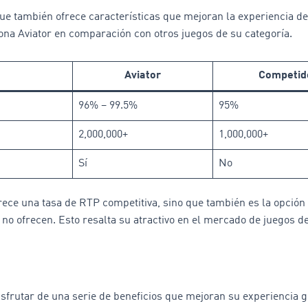
que también ofrece características que mejoran la experiencia de
na Aviator en comparación con otros juegos de su categoría.
Aviator
Competid
96% – 99.5%
95%
2,000,000+
1,000,000+
Sí
No
frece una tasa de RTP competitiva, sino que también es la opci
no ofrecen. Esto resalta su atractivo en el mercado de juegos d
disfrutar de una serie de beneficios que mejoran su experiencia g