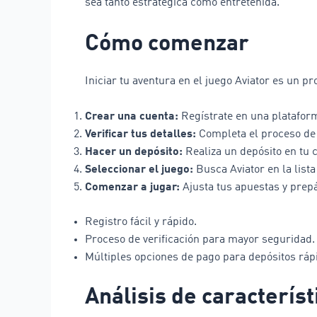
sea tanto estratégica como entretenida.
Cómo comenzar
Iniciar tu aventura en el juego Aviator es un p
Crear una cuenta:
Regístrate en una plataform
Verificar tus detalles:
Completa el proceso de 
Hacer un depósito:
Realiza un depósito en tu 
Seleccionar el juego:
Busca Aviator en la list
Comenzar a jugar:
Ajusta tus apuestas y prepá
Registro fácil y rápido.
Proceso de verificación para mayor seguridad.
Múltiples opciones de pago para depósitos ráp
Análisis de característ