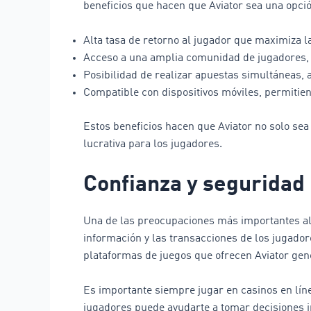
beneficios que hacen que Aviator sea una opció
Alta tasa de retorno al jugador que maximiza 
Acceso a una amplia comunidad de jugadores, l
Posibilidad de realizar apuestas simultáneas,
Compatible con dispositivos móviles, permitien
Estos beneficios hacen que Aviator no solo se
lucrativa para los jugadores.
Confianza y seguridad
Una de las preocupaciones más importantes al j
información y las transacciones de los jugador
plataformas de juegos que ofrecen Aviator gen
Es importante siempre jugar en casinos en líne
jugadores puede ayudarte a tomar decisiones 