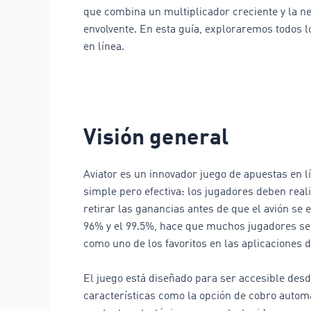
que combina un multiplicador creciente y la n
envolvente. En esta guía, exploraremos todos 
en línea.
Visión general
Aviator es un innovador juego de apuestas en l
simple pero efectiva: los jugadores deben real
retirar las ganancias antes de que el avión se e
96% y el 99.5%, hace que muchos jugadores se 
como uno de los favoritos en las aplicaciones d
El juego está diseñado para ser accesible desd
características como la opción de cobro automá