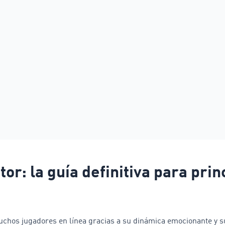
or: la guía definitiva para prin
uchos jugadores en línea gracias a su dinámica emocionante y s