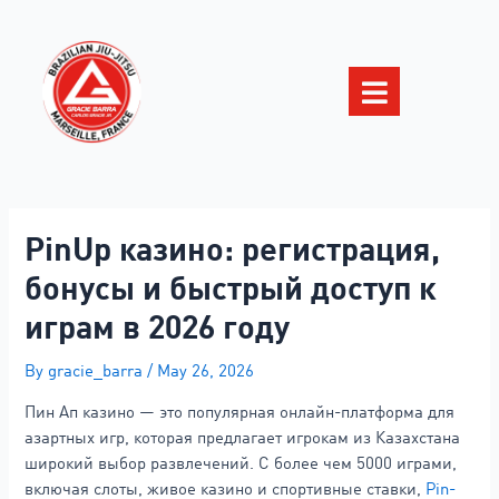
PinUp казино: регистрация,
бонусы и быстрый доступ к
играм в 2026 году
By
gracie_barra
/
May 26, 2026
Пин Ап казино — это популярная онлайн-платформа для
азартных игр, которая предлагает игрокам из Казахстана
широкий выбор развлечений. С более чем 5000 играми,
включая слоты, живое казино и спортивные ставки,
Pin-