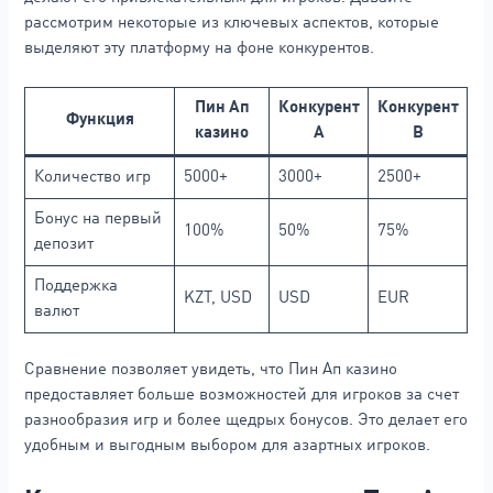
рассмотрим некоторые из ключевых аспектов, которые
выделяют эту платформу на фоне конкурентов.
Пин Ап
Конкурент
Конкурент
Функция
казино
A
B
Количество игр
5000+
3000+
2500+
Бонус на первый
100%
50%
75%
депозит
Поддержка
KZT, USD
USD
EUR
валют
Сравнение позволяет увидеть, что Пин Ап казино
предоставляет больше возможностей для игроков за счет
разнообразия игр и более щедрых бонусов. Это делает его
удобным и выгодным выбором для азартных игроков.