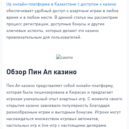
Up онлайн-платформа в Казахстане с доступом к казино
обеспечивает удобный доступ к азартным играм в любое
время и в любом месте. В данной статье мы рассмотрим
процесс регистрации, доступные бонусы и другие
ключевые аспекты, которые делают это казино
привлекательным для пользователей.
Обзор Пин Ап казино
Пин Ап казино представляет собой онлайн-платформу,
которая была лицензирована в Кюрасао и предлагает
игрокам уникальный опыт азартных игр. С момента своего
открытия казино завоевало популярность благодаря
разнообразным играм и выгодным бонусам. Игроки могут
наслаждаться множеством игровых автоматов,
настольных игр и live-игр с настоящими дилерами.