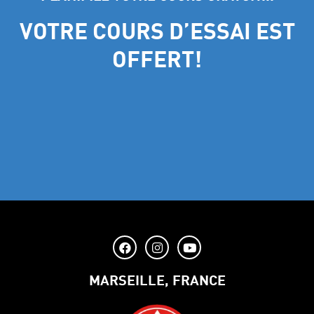
VOTRE COURS D’ESSAI EST
OFFERT!
MARSEILLE, FRANCE