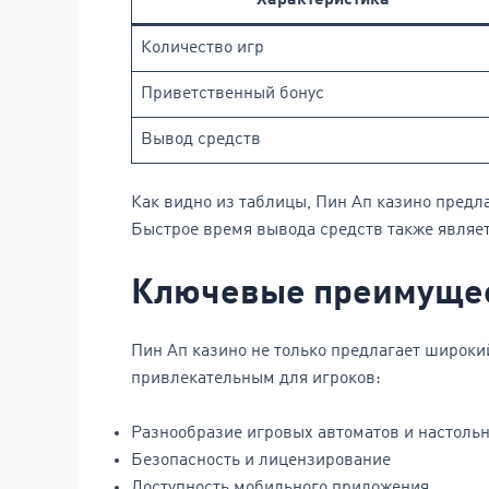
Количество игр
Приветственный бонус
Вывод средств
Как видно из таблицы, Пин Ап казино предл
Быстрое время вывода средств также являе
Ключевые преимущес
Пин Ап казино не только предлагает широки
привлекательным для игроков:
Разнообразие игровых автоматов и настоль
Безопасность и лицензирование
Доступность мобильного приложения