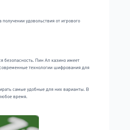
 получении удовольствия от игрового
я безопасность. Пин Ап казино имеет
т современные технологии шифрования для
бирать самые удобные для них варианты. В
любое время.