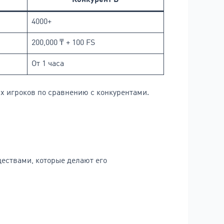
4000+
200,000 ₸ + 100 FS
От 1 часа
х игроков по сравнению с конкурентами.
ествами, которые делают его