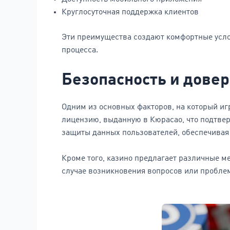
Круглосуточная поддержка клиентов
Эти преимущества создают комфортные услов
процесса.
Безопасность и довер
Одним из основных факторов, на который иг
лицензию, выданную в Кюрасао, что подтве
защиты данных пользователей, обеспечивая 
Кроме того, казино предлагает различные м
случае возникновения вопросов или проблем