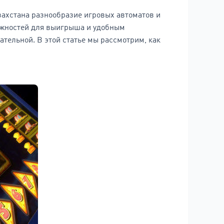
захстана разнообразие игровых автоматов и
ожностей для выигрыша и удобным
кательной. В этой статье мы рассмотрим, как