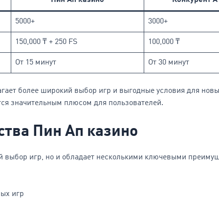
5000+
3000+
150,000 ₸ + 250 FS
100,000 ₸
От 15 минут
От 30 минут
агает более широкий выбор игр и выгодные условия для новы
тся значительным плюсом для пользователей.
тва Пин Ап казино
й выбор игр, но и обладает несколькими ключевыми преимущ
ных игр