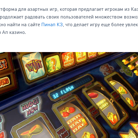
тформа для азартных игр, которая предлагает игрокам из Ка
 продолжает радовать своих пользователей множеством возм
жно найти на сайте
Пинап КЗ
, что делает игру еще более увле
 Ап казино.