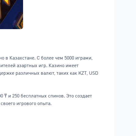
о в Казахстане. С более чем 5000 играми,
ителей азартных игр. Казино имеет
держке различных валют, таких как KZT, USD
0 ₸ и 250 бесплатных спинов. Это создает
своего игрового опыта.