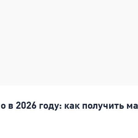
но в 2026 году: как получить 