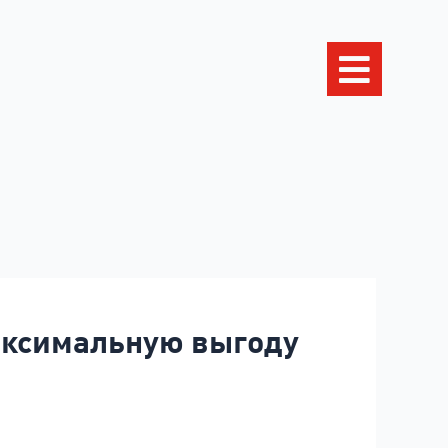
максимальную выгоду