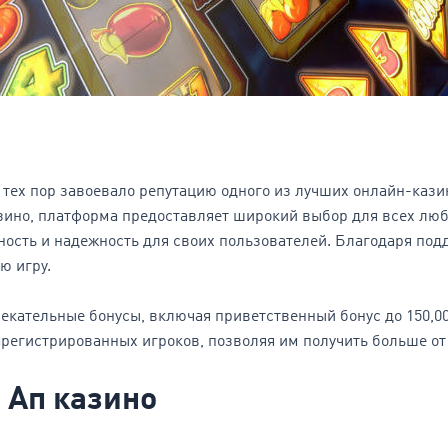
с тех пор завоевало репутацию одного из лучших онлайн-казин
зино, платформа предоставляет широкий выбор для всех люб
ность и надежность для своих пользователей. Благодаря под
ю игру.
екательные бонусы, включая приветственный бонус до 150,00
регистрированных игроков, позволяя им получить больше от 
н Ап казино