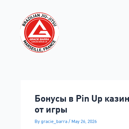
Бонусы в Pin Up кази
от игры
By
gracie_barra
/
May 26, 2026