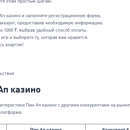
йте этим простым шагам:
Ап казино и заполните регистрационную форму.
аккаунт, предоставив необходимую информацию.
до 1000 ₸, выбрав удобный способ оплаты.
игр и выберите ту, которая вам нравится.
сь азартом!
ьствие
Ап казино
теристики Пин Ап казино с другими конкурентами на рынке 
платформа.
Пин Ап казино
Конкурент A