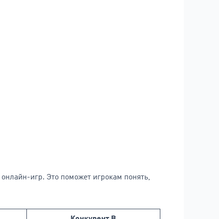
онлайн-игр. Это поможет игрокам понять,
Конкурент B