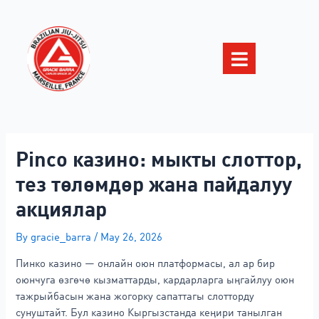
Pinco казино: мыкты слоттор,
тез төлөмдөр жана пайдалуу
акциялар
By
gracie_barra
/
May 26, 2026
Пинко казино — онлайн оюн платформасы, ал ар бир
оюнчуга өзгөчө кызматтарды, кардарларга ыңгайлуу оюн
тажрыйбасын жана жогорку сапаттагы слотторду
сунуштайт. Бул казино Кыргызстанда кеңири танылган