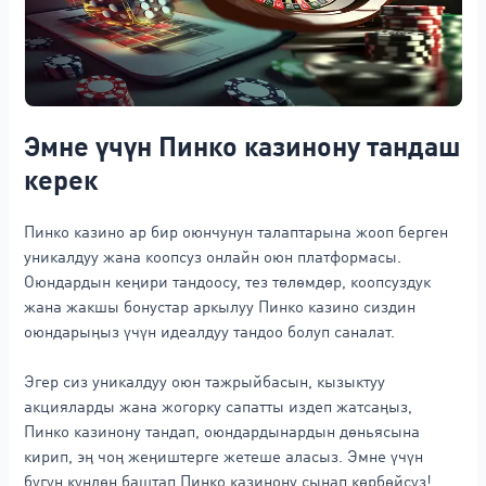
Эмне үчүн Пинко казинону тандаш
керек
Пинко казино ар бир оюнчунун талаптарына жооп берген
уникалдуу жана коопсуз онлайн оюн платформасы.
Оюндардын кеңири тандоосу, тез төлөмдөр, коопсуздук
жана жакшы бонустар аркылуу Пинко казино сиздин
оюндарыңыз үчүн идеалдуу тандоо болуп саналат.
Эгер сиз уникалдуу оюн тажрыйбасын, кызыктуу
акцияларды жана жогорку сапатты издеп жатсаңыз,
Пинко казинону тандап, оюндардынардын дөньясына
кирип, эң чоң жеңиштерге жетеше аласыз. Эмне үчүн
бүгүн күндөн баштап Пинко казинону сынап көрбөйсүз!