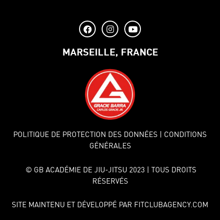
MARSEILLE, FRANCE
POLITIQUE DE PROTECTION DES DONNÉES
| CONDITIONS
GÉNÉRALES
© GB ACADÉMIE DE JIU-JITSU 2023 | TOUS DROITS
RÉSERVÉS
SITE MAINTENU ET DÉVELOPPÉ PAR FITCLUBAGENCY.COM