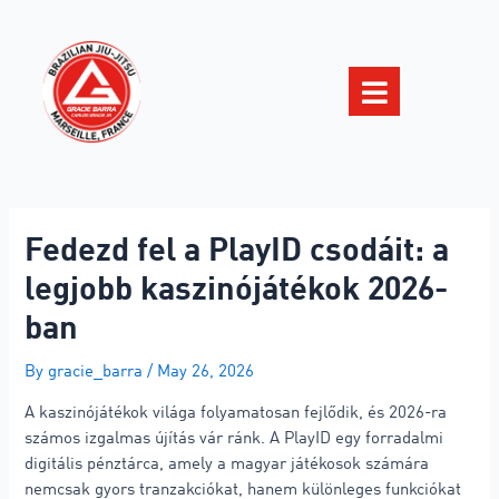
Fedezd fel a PlayID csodáit: a
legjobb kaszinójátékok 2026-
ban
By
gracie_barra
/
May 26, 2026
A kaszinójátékok világa folyamatosan fejlődik, és 2026-ra
számos izgalmas újítás vár ránk. A PlayID egy forradalmi
digitális pénztárca, amely a magyar játékosok számára
nemcsak gyors tranzakciókat, hanem különleges funkciókat