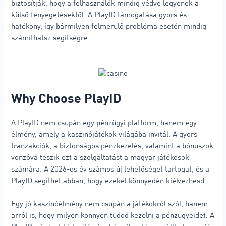
biztosítják, hogy a felhasználók mindig védve legyenek a
külső fenyegetésektől. A PlayID támogatása gyors és
hatékony, így bármilyen felmerülő probléma esetén mindig
számíthatsz segítségre.
Why Choose PlayID
A PlayID nem csupán egy pénzügyi platform, hanem egy
élmény, amely a kaszinójátékok világába invitál. A gyors
tranzakciók, a biztonságos pénzkezelés, valamint a bónuszok
vonzóvá teszik ezt a szolgáltatást a magyar játékosok
számára. A 2026-os év számos új lehetőséget tartogat, és a
PlayID segíthet abban, hogy ezeket könnyedén kiélvezhesd.
Egy jó kaszinóélmény nem csupán a játékokról szól, hanem
arról is, hogy milyen könnyen tudod kezelni a pénzügyeidet. A