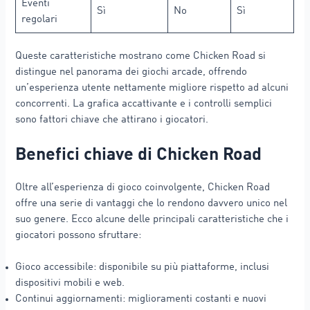
Eventi
Sì
No
Sì
regolari
Queste caratteristiche mostrano come Chicken Road si
distingue nel panorama dei giochi arcade, offrendo
un’esperienza utente nettamente migliore rispetto ad alcuni
concorrenti. La grafica accattivante e i controlli semplici
sono fattori chiave che attirano i giocatori.
Benefici chiave di Chicken Road
Oltre all’esperienza di gioco coinvolgente, Chicken Road
offre una serie di vantaggi che lo rendono davvero unico nel
suo genere. Ecco alcune delle principali caratteristiche che i
giocatori possono sfruttare:
Gioco accessibile: disponibile su più piattaforme, inclusi
dispositivi mobili e web.
Continui aggiornamenti: miglioramenti costanti e nuovi