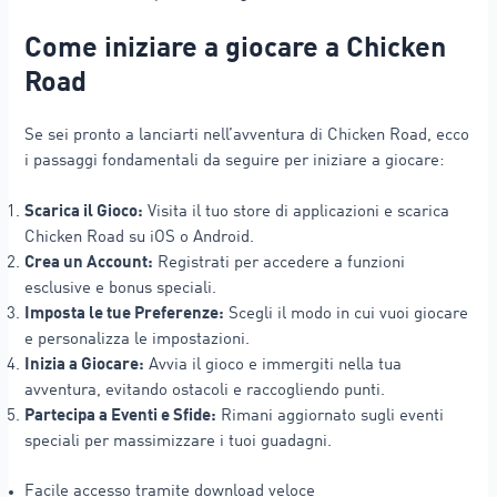
Come iniziare a giocare a Chicken
Road
Se sei pronto a lanciarti nell’avventura di Chicken Road, ecco
i passaggi fondamentali da seguire per iniziare a giocare:
Scarica il Gioco:
Visita il tuo store di applicazioni e scarica
Chicken Road su iOS o Android.
Crea un Account:
Registrati per accedere a funzioni
esclusive e bonus speciali.
Imposta le tue Preferenze:
Scegli il modo in cui vuoi giocare
e personalizza le impostazioni.
Inizia a Giocare:
Avvia il gioco e immergiti nella tua
avventura, evitando ostacoli e raccogliendo punti.
Partecipa a Eventi e Sfide:
Rimani aggiornato sugli eventi
speciali per massimizzare i tuoi guadagni.
Facile accesso tramite download veloce