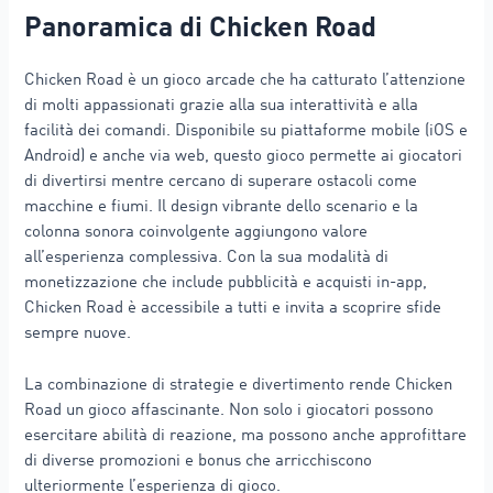
Panoramica di Chicken Road
Chicken Road è un gioco arcade che ha catturato l’attenzione
di molti appassionati grazie alla sua interattività e alla
facilità dei comandi. Disponibile su piattaforme mobile (iOS e
Android) e anche via web, questo gioco permette ai giocatori
di divertirsi mentre cercano di superare ostacoli come
macchine e fiumi. Il design vibrante dello scenario e la
colonna sonora coinvolgente aggiungono valore
all’esperienza complessiva. Con la sua modalità di
monetizzazione che include pubblicità e acquisti in-app,
Chicken Road è accessibile a tutti e invita a scoprire sfide
sempre nuove.
La combinazione di strategie e divertimento rende Chicken
Road un gioco affascinante. Non solo i giocatori possono
esercitare abilità di reazione, ma possono anche approfittare
di diverse promozioni e bonus che arricchiscono
ulteriormente l’esperienza di gioco.