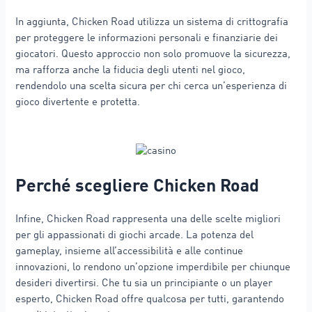
In aggiunta, Chicken Road utilizza un sistema di crittografia
per proteggere le informazioni personali e finanziarie dei
giocatori. Questo approccio non solo promuove la sicurezza,
ma rafforza anche la fiducia degli utenti nel gioco,
rendendolo una scelta sicura per chi cerca un’esperienza di
gioco divertente e protetta.
Perché scegliere Chicken Road
Infine, Chicken Road rappresenta una delle scelte migliori
per gli appassionati di giochi arcade. La potenza del
gameplay, insieme all’accessibilità e alle continue
innovazioni, lo rendono un’opzione imperdibile per chiunque
desideri divertirsi. Che tu sia un principiante o un player
esperto, Chicken Road offre qualcosa per tutti, garantendo