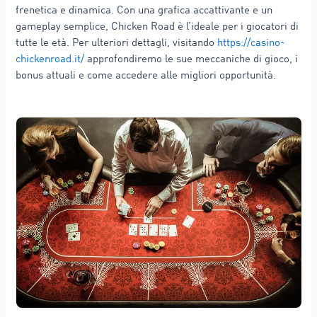
frenetica e dinamica. Con una grafica accattivante e un
gameplay semplice, Chicken Road è l’ideale per i giocatori di
tutte le età. Per ulteriori dettagli, visitando
https://casino-
chickenroad.it/
approfondiremo le sue meccaniche di gioco, i
bonus attuali e come accedere alle migliori opportunità.