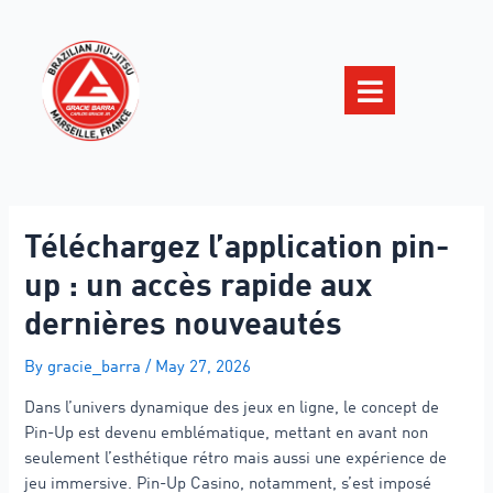
Téléchargez l’application pin-
up : un accès rapide aux
dernières nouveautés
By
gracie_barra
/
May 27, 2026
Dans l’univers dynamique des jeux en ligne, le concept de
Pin-Up est devenu emblématique, mettant en avant non
seulement l’esthétique rétro mais aussi une expérience de
jeu immersive. Pin-Up Casino, notamment, s’est imposé