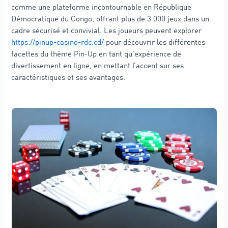
comme une plateforme incontournable en République
Démocratique du Congo, offrant plus de 3 000 jeux dans un
cadre sécurisé et convivial. Les joueurs peuvent explorer
https://pinup-casino-rdc.cd/
pour découvrir les différentes
facettes du thème Pin-Up en tant qu’expérience de
divertissement en ligne, en mettant l’accent sur ses
caractéristiques et ses avantages.