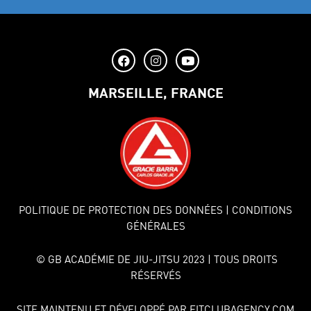
MARSEILLE, FRANCE
POLITIQUE DE PROTECTION DES DONNÉES
| CONDITIONS
GÉNÉRALES
© GB ACADÉMIE DE JIU-JITSU 2023 | TOUS DROITS
RÉSERVÉS
SITE MAINTENU ET DÉVELOPPÉ PAR FITCLUBAGENCY.COM