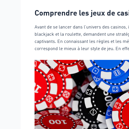
Comprendre les jeux de cas
Avant de se lancer dans l’univers des casinos, i
blackjack et la roulette, demandent une straté
captivants. En connaissant les règles et les m
correspond le mieux à leur style de jeu. En eff