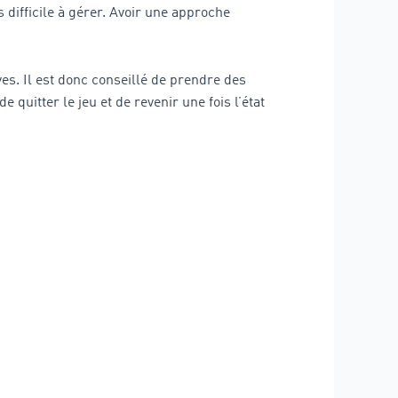
difficile à gérer. Avoir une approche
es. Il est donc conseillé de prendre des
 quitter le jeu et de revenir une fois l’état