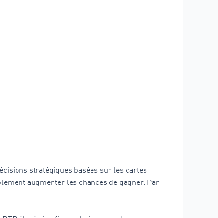
décisions stratégiques basées sur les cartes
ablement augmenter les chances de gagner. Par