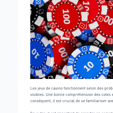
Les jeux de casino fonctionnent selon des prob
visibles. Une bonne compréhension des cotes 
conséquent, il est crucial de se familiariser a