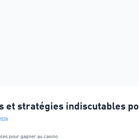
es et stratégies indiscutables p
2026
ables pour gagner au casino