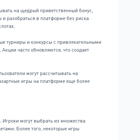
тывать на щедрый приветственный бонус,
 и разобраться в платформе без риска
слотах.
ные турниры и конкурсы с привлекательными
 Акции часто обновляются, что создает
ользователи могут рассчитывать на
азартные игры на платформе еще более
. Игроки могут выбрать из множества
етами. Более того, некоторые игры