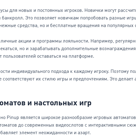
усы для новых и постоянных игроков. Новички могут рассчи
 банкролл. Это позволяет новичкам попробовать разные игры
енежные средства, но и бесплатные вращения на популярных 
зличные акции и программы лояльности. Например, регуляр
екаться, но и зарабатывать дополнительные вознаграждения.
т пользователей оставаться на платформе.
ности индивидуального подхода к каждому игроку. Поэтому п
соответствуют их стилю игры и предпочтениям. Это делает 
оматов и настольных игр
но Pinup является широкое разнообразие игровых автоматов
втоматов до современных видеослотов с интерактивными сюж
бавляет элемент неожиданности и азарт.