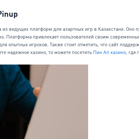
Pinup
а из ведущих платформ для азартных игр в Казахстане. Оно 
ино. Платформа привлекает пользователей своим современным
 для опытных игроков. Также стоит отметить, что сайт поддер
ете надежное казино, то можете посетить
Пин Ап казино
, где