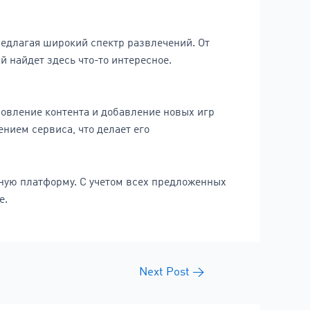
редлагая широкий спектр развлечений. От
 найдет здесь что-то интересное.
новление контента и добавление новых игр
нием сервиса, что делает его
жную платформу. С учетом всех предложенных
е.
Next Post
→