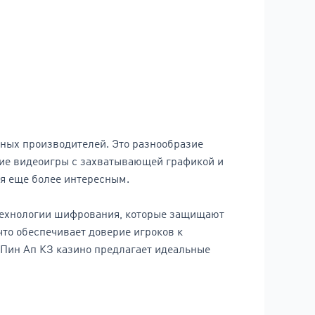
тных производителей. Это разнообразие
йшие видеоигры с захватывающей графикой и
мя еще более интересным.
 технологии шифрования, которые защищают
что обеспечивает доверие игроков к
 Пин Ап КЗ казино предлагает идеальные