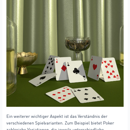
Ein weiterer wichtiger Aspekt ist das Verständnis der
verschiedenen Spielvarianten. Zum Beispiel bietet Poker