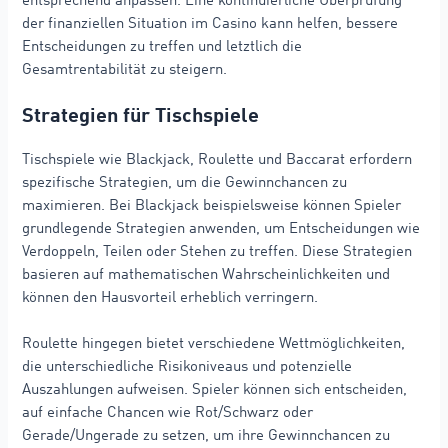
entsprechend anpassen. Eine kontinuierliche Überprüfung
der finanziellen Situation im Casino kann helfen, bessere
Entscheidungen zu treffen und letztlich die
Gesamtrentabilität zu steigern.
Strategien für Tischspiele
Tischspiele wie Blackjack, Roulette und Baccarat erfordern
spezifische Strategien, um die Gewinnchancen zu
maximieren. Bei Blackjack beispielsweise können Spieler
grundlegende Strategien anwenden, um Entscheidungen wie
Verdoppeln, Teilen oder Stehen zu treffen. Diese Strategien
basieren auf mathematischen Wahrscheinlichkeiten und
können den Hausvorteil erheblich verringern.
Roulette hingegen bietet verschiedene Wettmöglichkeiten,
die unterschiedliche Risikoniveaus und potenzielle
Auszahlungen aufweisen. Spieler können sich entscheiden,
auf einfache Chancen wie Rot/Schwarz oder
Gerade/Ungerade zu setzen, um ihre Gewinnchancen zu