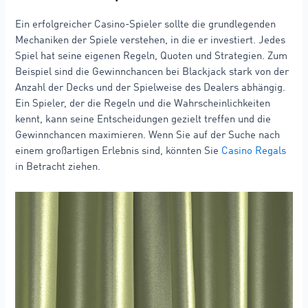
Ein erfolgreicher Casino-Spieler sollte die grundlegenden
Mechaniken der Spiele verstehen, in die er investiert. Jedes
Spiel hat seine eigenen Regeln, Quoten und Strategien. Zum
Beispiel sind die Gewinnchancen bei Blackjack stark von der
Anzahl der Decks und der Spielweise des Dealers abhängig.
Ein Spieler, der die Regeln und die Wahrscheinlichkeiten
kennt, kann seine Entscheidungen gezielt treffen und die
Gewinnchancen maximieren. Wenn Sie auf der Suche nach
einem großartigen Erlebnis sind, könnten Sie
Casino Regals
in Betracht ziehen.