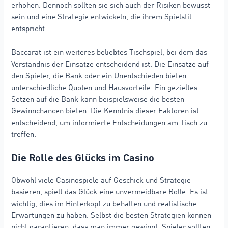
erhöhen. Dennoch sollten sie sich auch der Risiken bewusst
sein und eine Strategie entwickeln, die ihrem Spielstil
entspricht.
Baccarat ist ein weiteres beliebtes Tischspiel, bei dem das
Verständnis der Einsätze entscheidend ist. Die Einsätze auf
den Spieler, die Bank oder ein Unentschieden bieten
unterschiedliche Quoten und Hausvorteile. Ein gezieltes
Setzen auf die Bank kann beispielsweise die besten
Gewinnchancen bieten. Die Kenntnis dieser Faktoren ist
entscheidend, um informierte Entscheidungen am Tisch zu
treffen.
Die Rolle des Glücks im Casino
Obwohl viele Casinospiele auf Geschick und Strategie
basieren, spielt das Glück eine unvermeidbare Rolle. Es ist
wichtig, dies im Hinterkopf zu behalten und realistische
Erwartungen zu haben. Selbst die besten Strategien können
nicht garantieren, dass man immer gewinnt. Spieler sollten