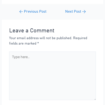
←
Previous Post
Next Post
→
Leave a Comment
Your email address will not be published.
Required
fields are marked
*