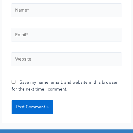
Save my name, email, and website in this browser
for the next time I comment.