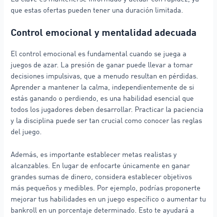
que estas ofertas pueden tener una duración limitada.
Control emocional y mentalidad adecuada
El control emocional es fundamental cuando se juega a
juegos de azar. La presión de ganar puede llevar a tomar
decisiones impulsivas, que a menudo resultan en pérdidas.
Aprender a mantener la calma, independientemente de si
estás ganando o perdiendo, es una habilidad esencial que
todos los jugadores deben desarrollar. Practicar la paciencia
y la disciplina puede ser tan crucial como conocer las reglas
del juego.
Además, es importante establecer metas realistas y
alcanzables. En lugar de enfocarte únicamente en ganar
grandes sumas de dinero, considera establecer objetivos
más pequeños y medibles. Por ejemplo, podrías proponerte
mejorar tus habilidades en un juego específico o aumentar tu
bankroll en un porcentaje determinado. Esto te ayudará a