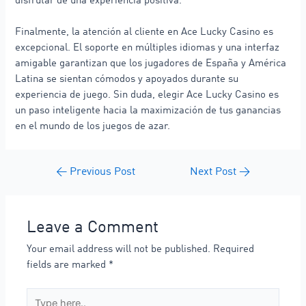
disfrutar de una experiencia positiva.
Finalmente, la atención al cliente en Ace Lucky Casino es
excepcional. El soporte en múltiples idiomas y una interfaz
amigable garantizan que los jugadores de España y América
Latina se sientan cómodos y apoyados durante su
experiencia de juego. Sin duda, elegir Ace Lucky Casino es
un paso inteligente hacia la maximización de tus ganancias
en el mundo de los juegos de azar.
←
Previous Post
Next Post
→
Leave a Comment
Your email address will not be published.
Required
fields are marked
*