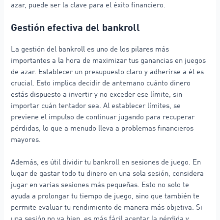
azar, puede ser la clave para el éxito financiero.
Gestión efectiva del bankroll
La gestión del bankroll es uno de los pilares más
importantes a la hora de maximizar tus ganancias en juegos
de azar. Establecer un presupuesto claro y adherirse a él es
crucial. Esto implica decidir de antemano cuánto dinero
estás dispuesto a invertir y no exceder ese límite, sin
importar cuán tentador sea. Al establecer límites, se
previene el impulso de continuar jugando para recuperar
pérdidas, lo que a menudo lleva a problemas financieros
mayores.
Además, es útil dividir tu bankroll en sesiones de juego. En
lugar de gastar todo tu dinero en una sola sesión, considera
jugar en varias sesiones más pequeñas. Esto no solo te
ayuda a prolongar tu tiempo de juego, sino que también te
permite evaluar tu rendimiento de manera más objetiva. Si
una sesión no va bien, es más fácil aceptar la pérdida y