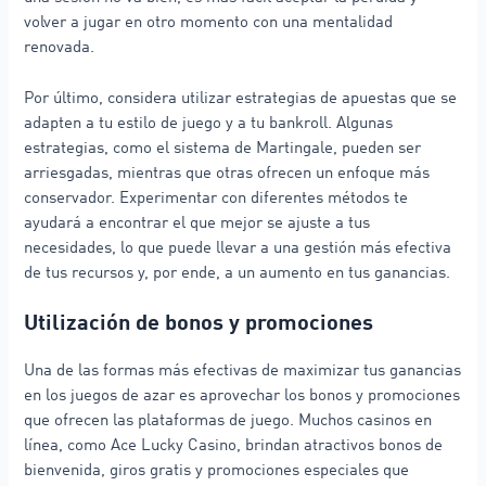
volver a jugar en otro momento con una mentalidad
renovada.
Por último, considera utilizar estrategias de apuestas que se
adapten a tu estilo de juego y a tu bankroll. Algunas
estrategias, como el sistema de Martingale, pueden ser
arriesgadas, mientras que otras ofrecen un enfoque más
conservador. Experimentar con diferentes métodos te
ayudará a encontrar el que mejor se ajuste a tus
necesidades, lo que puede llevar a una gestión más efectiva
de tus recursos y, por ende, a un aumento en tus ganancias.
Utilización de bonos y promociones
Una de las formas más efectivas de maximizar tus ganancias
en los juegos de azar es aprovechar los bonos y promociones
que ofrecen las plataformas de juego. Muchos casinos en
línea, como Ace Lucky Casino, brindan atractivos bonos de
bienvenida, giros gratis y promociones especiales que