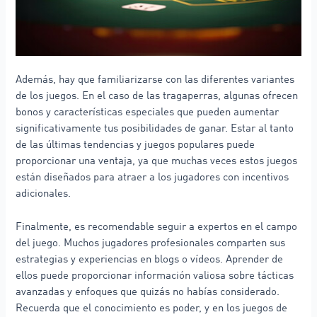
Además, hay que familiarizarse con las diferentes variantes
de los juegos. En el caso de las tragaperras, algunas ofrecen
bonos y características especiales que pueden aumentar
significativamente tus posibilidades de ganar. Estar al tanto
de las últimas tendencias y juegos populares puede
proporcionar una ventaja, ya que muchas veces estos juegos
están diseñados para atraer a los jugadores con incentivos
adicionales.
Finalmente, es recomendable seguir a expertos en el campo
del juego. Muchos jugadores profesionales comparten sus
estrategias y experiencias en blogs o vídeos. Aprender de
ellos puede proporcionar información valiosa sobre tácticas
avanzadas y enfoques que quizás no habías considerado.
Recuerda que el conocimiento es poder, y en los juegos de