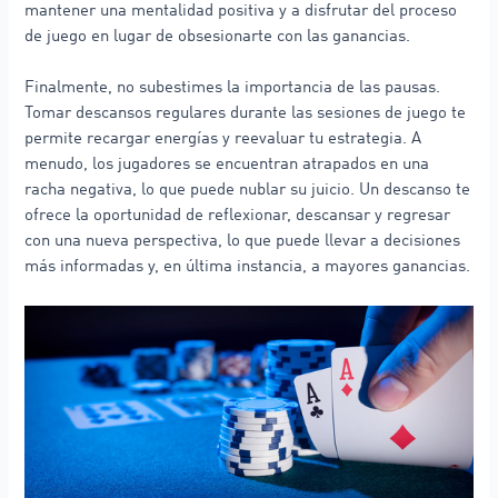
mantener una mentalidad positiva y a disfrutar del proceso
de juego en lugar de obsesionarte con las ganancias.
Finalmente, no subestimes la importancia de las pausas.
Tomar descansos regulares durante las sesiones de juego te
permite recargar energías y reevaluar tu estrategia. A
menudo, los jugadores se encuentran atrapados en una
racha negativa, lo que puede nublar su juicio. Un descanso te
ofrece la oportunidad de reflexionar, descansar y regresar
con una nueva perspectiva, lo que puede llevar a decisiones
más informadas y, en última instancia, a mayores ganancias.