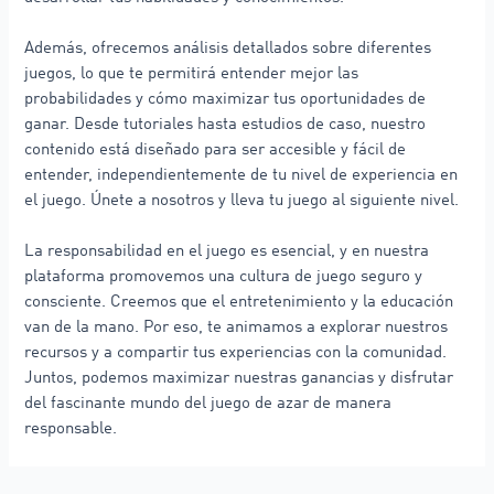
Además, ofrecemos análisis detallados sobre diferentes
juegos, lo que te permitirá entender mejor las
probabilidades y cómo maximizar tus oportunidades de
ganar. Desde tutoriales hasta estudios de caso, nuestro
contenido está diseñado para ser accesible y fácil de
entender, independientemente de tu nivel de experiencia en
el juego. Únete a nosotros y lleva tu juego al siguiente nivel.
La responsabilidad en el juego es esencial, y en nuestra
plataforma promovemos una cultura de juego seguro y
consciente. Creemos que el entretenimiento y la educación
van de la mano. Por eso, te animamos a explorar nuestros
recursos y a compartir tus experiencias con la comunidad.
Juntos, podemos maximizar nuestras ganancias y disfrutar
del fascinante mundo del juego de azar de manera
responsable.