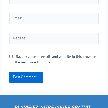
Save my name, email, and website in this browser
for the next time I comment.
PLANIFIEZ VOTRE COURS GRATUIT...