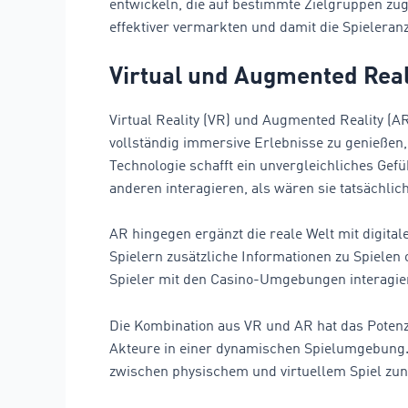
entwickeln, die auf bestimmte Zielgruppen zug
effektiver vermarkten und damit die Spieleran
Virtual und Augmented Real
Virtual Reality (VR) und Augmented Reality (AR
vollständig immersive Erlebnisse zu genießen
Technologie schafft ein unvergleichliches Gef
anderen interagieren, als wären sie tatsächlic
AR hingegen ergänzt die reale Welt mit digita
Spielern zusätzliche Informationen zu Spielen o
Spieler mit den Casino-Umgebungen interagiere
Die Kombination aus VR und AR hat das Potenzi
Akteure in einer dynamischen Spielumgebung. 
zwischen physischem und virtuellem Spiel 