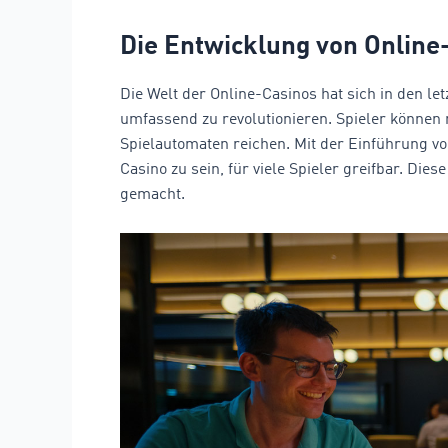
Die Entwicklung von Online
Die Welt der Online-Casinos hat sich in den le
umfassend zu revolutionieren. Spieler können m
Spielautomaten reichen. Mit der Einführung von
Casino zu sein, für viele Spieler greifbar. Dies
gemacht.