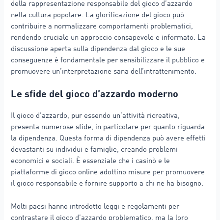
della rappresentazione responsabile del gioco d’azzardo
nella cultura popolare. La glorificazione del gioco può
contribuire a normalizzare comportamenti problematici,
rendendo cruciale un approccio consapevole e informato. La
discussione aperta sulla dipendenza dal gioco e le sue
conseguenze è fondamentale per sensibilizzare il pubblico e
promuovere un’interpretazione sana dell’intrattenimento.
Le sfide del gioco d’azzardo moderno
Il gioco d’azzardo, pur essendo un’attività ricreativa,
presenta numerose sfide, in particolare per quanto riguarda
la dipendenza. Questa forma di dipendenza può avere effetti
devastanti su individui e famiglie, creando problemi
economici e sociali. È essenziale che i casinò e le
piattaforme di gioco online adottino misure per promuovere
il gioco responsabile e fornire supporto a chi ne ha bisogno.
Molti paesi hanno introdotto leggi e regolamenti per
contrastare il gioco d’azzardo problematico, ma la loro