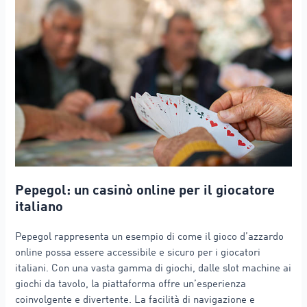
Pepegol: un casinò online per il giocatore
italiano
Pepegol rappresenta un esempio di come il gioco d’azzardo
online possa essere accessibile e sicuro per i giocatori
italiani. Con una vasta gamma di giochi, dalle slot machine ai
giochi da tavolo, la piattaforma offre un’esperienza
coinvolgente e divertente. La facilità di navigazione e