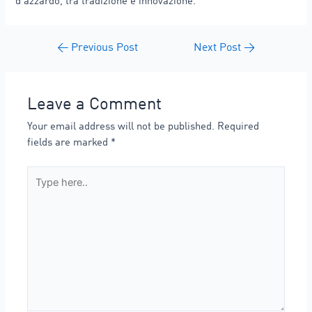
d’azzardo, tra tradizione e innovazione.
←
Previous Post
Next Post
→
Leave a Comment
Your email address will not be published.
Required
fields are marked
*