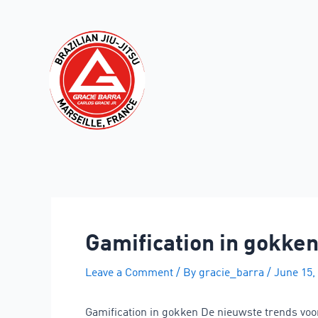
Gamification in gokke
Leave a Comment
/ By
gracie_barra
/
June 15,
Gamification in gokken De nieuwste trends voo