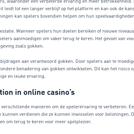
elers, waaronder een verbeterde ervaring en meer betrokkenheid
t leidt tot een langer verblijf op het platform en kan ook de kan
oningen kan spelers bovendien helpen om hun speelvaardigheden
estatie. Wanneer spelers hun doelen bereiken of nieuwe niveaus
spelers aanmoedigen om vaker terug te keren. Het gevoel van voo
mgeving zoals gokken.
 bijdragen aan verantwoord gokken. Door spelers aan te moedig
zondere benadering van gokken ontwikkelen. Dit kan het risico
ige en leuke ervaring.
ion in online casino’s
 verschillende manieren om de spelerervaring te verbeteren. E
en kunnen verdienen die ze kunnen inwisselen voor beloningen.
en om terug te keren voor meer spelplezier.