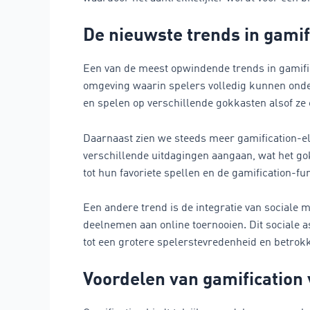
De nieuwste trends in gamif
Een van de meest opwindende trends in gamific
omgeving waarin spelers volledig kunnen onde
en spelen op verschillende gokkasten alsof ze 
Daarnaast zien we steeds meer gamification-e
verschillende uitdagingen aangaan, wat het go
tot hun favoriete spellen en de gamification-fu
Een andere trend is de integratie van sociale 
deelnemen aan online toernooien. Dit sociale 
tot een grotere spelerstevredenheid en betrok
Voordelen van gamification 