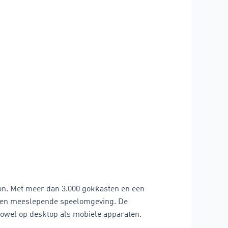
tion. Met meer dan 3.000 gokkasten en een
n een meeslepende speelomgeving. De
 zowel op desktop als mobiele apparaten.