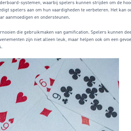
derboard-systemen, waarbij spelers kunnen strijden om de hoogst
oedigt spelers aan om hun vaardigheden te verbeteren. Het kan
kaar aanmoedigen en ondersteunen.
oernooien die gebruikmaken van gamification. Spelers kunnen de
t evenementen zijn niet alleen leuk, maar helpen ook om een gev
s.