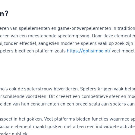
en?
greren van spelelementen en game-ontwerpelementen in traditione
eëren van een meeslepende speelomgeving. Door deze elementen 
 bijzonder effectief, aangezien moderne spelers vaak op zoek zi
spelers biedt een platform zoals
https://golisimoo.nl/
veel mogel
o’s ook de spelerstrouw bevorderen. Spelers krijgen vaak belonin
schillende voordelen. Dit creëert een competitieve sfeer en mo
heiden van hun concurrenten en een breed scala aan spelers aan
 aspect in het gokken. Veel platforms bieden functies waarmee s
 sociale element maakt gokken niet alleen een individuele activi
reder publiek.