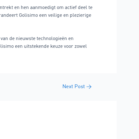
trekt en hen aanmoedigt om actief deel te
ndeert Golisimo een veilige en plezierige
n van de nieuwste technologieën en
lisimo een uitstekende keuze voor zowel
Next Post
→