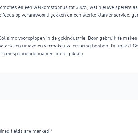
romoties en een welkomstbonus tot 300%, wat nieuwe spelers aan
focus op verantwoord gokken en een sterke klantenservice, gara
t Golisimo vooroplopen in de gokindustrie. Door gebruik te make
pelers een unieke en vermakelijke ervaring hebben. Dit maakt Go
aar een spannende manier om te gokken.
ired fields are marked
*