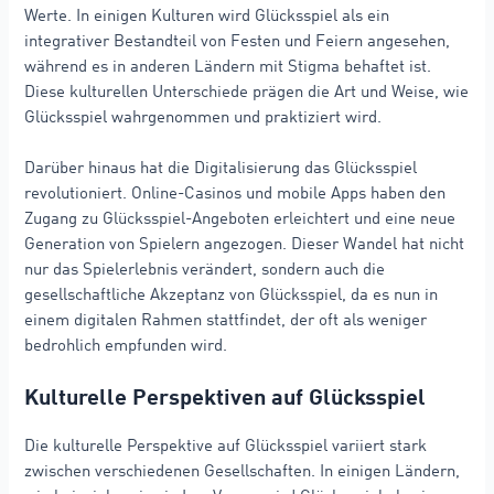
Werte. In einigen Kulturen wird Glücksspiel als ein
integrativer Bestandteil von Festen und Feiern angesehen,
während es in anderen Ländern mit Stigma behaftet ist.
Diese kulturellen Unterschiede prägen die Art und Weise, wie
Glücksspiel wahrgenommen und praktiziert wird.
Darüber hinaus hat die Digitalisierung das Glücksspiel
revolutioniert. Online-Casinos und mobile Apps haben den
Zugang zu Glücksspiel-Angeboten erleichtert und eine neue
Generation von Spielern angezogen. Dieser Wandel hat nicht
nur das Spielerlebnis verändert, sondern auch die
gesellschaftliche Akzeptanz von Glücksspiel, da es nun in
einem digitalen Rahmen stattfindet, der oft als weniger
bedrohlich empfunden wird.
Kulturelle Perspektiven auf Glücksspiel
Die kulturelle Perspektive auf Glücksspiel variiert stark
zwischen verschiedenen Gesellschaften. In einigen Ländern,