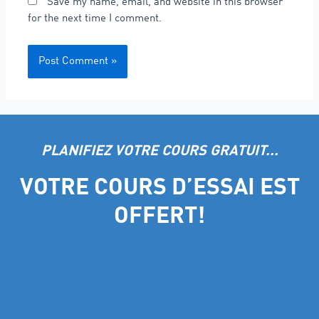
Save my name, email, and website in this browser
for the next time I comment.
PLANIFIEZ VOTRE COURS GRATUIT...
VOTRE COURS D’ESSAI EST
OFFERT!