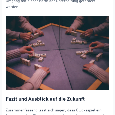
Umgang mit dieser Form der Unterhaltung gefördert
werden.
Fazit und Ausblick auf die Zukunft
Zusammenfassend lässt sich sagen, dass Glücksspiel ein