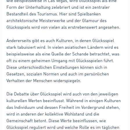
wie beispielsweise in Las Vegas, wird Glücksspiel als eine
Form der Unterhaltung zelebriert und ist ein zentraler
Bestandteil des Tourismus. Hier sind Spielbanken
architektonische Meisterwerke und der Glamour des
Glücksspiels wird von vielen als erstrebenswert angesehen.
Andererseits gibt es auch Kulturen, in denen Glücksspiel
stark tabuisiert wird. In vielen asiatischen Ländern wird es
beispielsweise als eine Quelle der Schande betrachtet, was
oft zu einem geheimen Umgang mit Glücksspielen führt.
Diese unterschiedlichen Einstellungen können sich in
Gesetzen, sozialen Normen und auch im persönlichen
Verhalten der Menschen widerspiegeln.
Die Debatte über Glücksspiel wird auch von den jeweiligen
kulturellen Werten beeinflusst. Während in einigen Kulturen
das Individuum und dessen Freiheit im Vordergrund stehen,
wird in anderen der kollektive Wohlstand und die
Gemeinschaft betont. Diese Werte beeinflussen, wie
Glücksspiel reguliert wird und welche Rolle es im täglichen