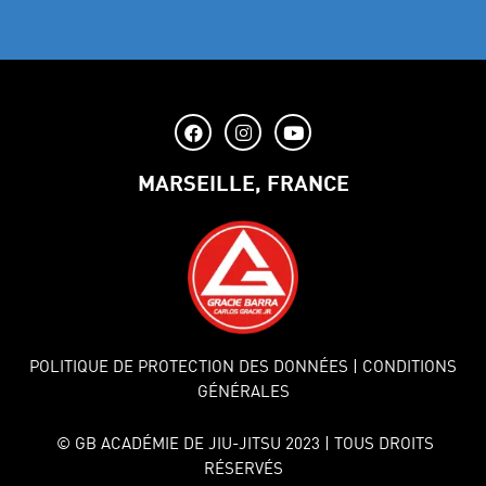
MARSEILLE, FRANCE
POLITIQUE DE PROTECTION DES DONNÉES
| CONDITIONS
GÉNÉRALES
© GB ACADÉMIE DE JIU-JITSU 2023 | TOUS DROITS
RÉSERVÉS