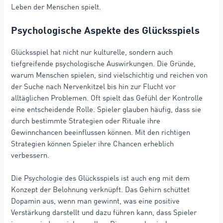
Leben der Menschen spielt.
Psychologische Aspekte des Glücksspiels
Glücksspiel hat nicht nur kulturelle, sondern auch
tiefgreifende psychologische Auswirkungen. Die Gründe,
warum Menschen spielen, sind vielschichtig und reichen von
der Suche nach Nervenkitzel bis hin zur Flucht vor
alltäglichen Problemen. Oft spielt das Gefühl der Kontrolle
eine entscheidende Rolle. Spieler glauben häufig, dass sie
durch bestimmte Strategien oder Rituale ihre
Gewinnchancen beeinflussen können. Mit den richtigen
Strategien können Spieler ihre Chancen erheblich
verbessern.
Die Psychologie des Glücksspiels ist auch eng mit dem
Konzept der Belohnung verknüpft. Das Gehirn schüttet
Dopamin aus, wenn man gewinnt, was eine positive
Verstärkung darstellt und dazu führen kann, dass Spieler