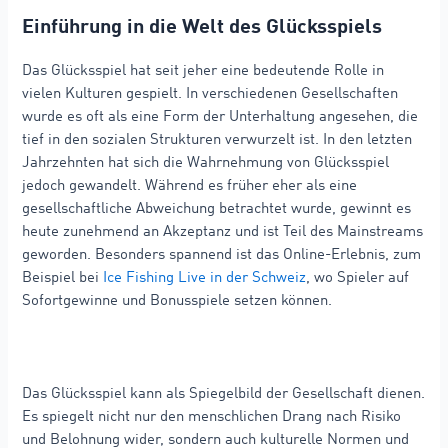
Einführung in die Welt des Glücksspiels
Das Glücksspiel hat seit jeher eine bedeutende Rolle in
vielen Kulturen gespielt. In verschiedenen Gesellschaften
wurde es oft als eine Form der Unterhaltung angesehen, die
tief in den sozialen Strukturen verwurzelt ist. In den letzten
Jahrzehnten hat sich die Wahrnehmung von Glücksspiel
jedoch gewandelt. Während es früher eher als eine
gesellschaftliche Abweichung betrachtet wurde, gewinnt es
heute zunehmend an Akzeptanz und ist Teil des Mainstreams
geworden. Besonders spannend ist das Online-Erlebnis, zum
Beispiel bei
Ice Fishing Live in der Schweiz
, wo Spieler auf
Sofortgewinne und Bonusspiele setzen können.
Das Glücksspiel kann als Spiegelbild der Gesellschaft dienen.
Es spiegelt nicht nur den menschlichen Drang nach Risiko
und Belohnung wider, sondern auch kulturelle Normen und