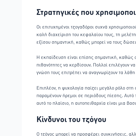
Στρατηγικές που χρησιμοποι
Οι επιτυχημένοι τζογαδόροι συχνά χρησιμοποιού
καλή διαχείριση του κεφαλαίου τους, τη μελέτη
εξίσου σημαντική, καθώς μπορεί να τους δώσει
Η εκπαίδευση είναι επίσης σημαντική, καθώς οι
πιθανότητες να κερδίσουν. Πολλοί επιλέγουν ν
γνώση τους επιτρέπει να αναγνωρίζουν τα λάθη
Επιπλέον, η ψυχολογία παίζει μεγάλο ρόλο στη σ
παραμένουν ήρεμοι σε περιόδους πίεσης. Αυτό 
αυτό το πλαίσιο, η αυτοπειθαρχία είναι μια βασ
Κίνδυνοι του τζόγου
Ο τζόγος μπορεί να προσφέρει συγκινήσεις, αλ