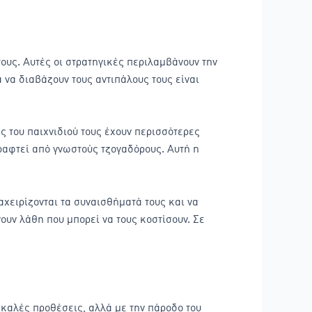
τους. Αυτές οι στρατηγικές περιλαμβάνουν την
 να διαβάζουν τους αντιπάλους τους είναι
ς του παιχνιδιού τους έχουν περισσότερες
ραφτεί από γνωστούς τζογαδόρους. Αυτή η
ιαχειρίζονται τα συναισθήματά τους και να
ουν λάθη που μπορεί να τους κοστίσουν. Σε
 καλές προθέσεις, αλλά με την πάροδο του