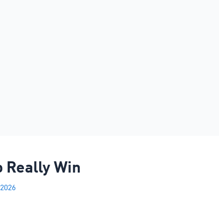
 Really Win
 2026