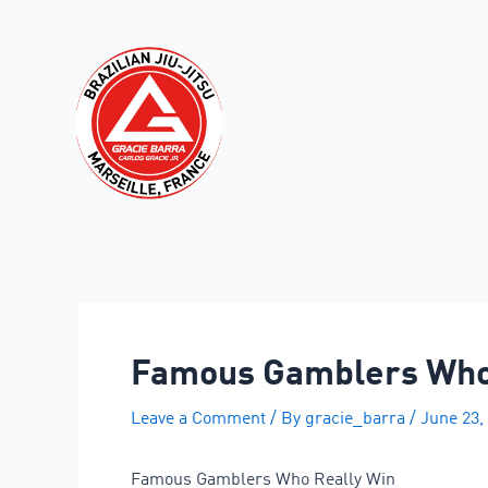
Famous Gamblers Who
Leave a Comment
/ By
gracie_barra
/
June 23,
Famous Gamblers Who Really Win