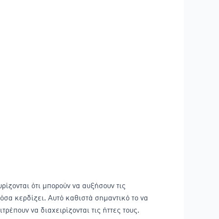
ρίζονται ότι μπορούν να αυξήσουν τις
 όσα κερδίζει. Αυτό καθιστά σημαντικό το να
τρέπουν να διαχειρίζονται τις ήττες τους.