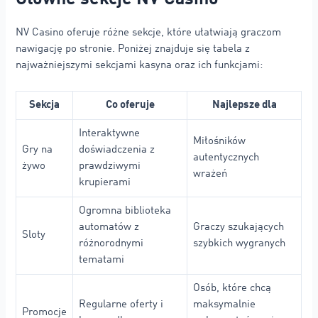
NV Casino oferuje różne sekcje, które ułatwiają graczom
nawigację po stronie. Poniżej znajduje się tabela z
najważniejszymi sekcjami kasyna oraz ich funkcjami:
Sekcja
Co oferuje
Najlepsze dla
Interaktywne
Miłośników
Gry na
doświadczenia z
autentycznych
żywo
prawdziwymi
wrażeń
krupierami
Ogromna biblioteka
automatów z
Graczy szukających
Sloty
różnorodnymi
szybkich wygranych
tematami
Osób, które chcą
Regularne oferty i
maksymalnie
Promocje