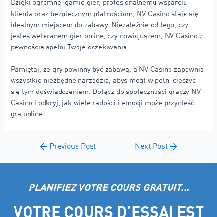
Dzięki ogromnej gamie gier, profesjonalnemu wsparciu
klienta oraz bezpiecznym płatnościom, NV Casino staje się
idealnym miejscem do zabawy. Niezależnie od tego, czy
jesteś weteranem gier online, czy nowicjuszem, NV Casino z
pewnością spełni Twoje oczekiwania.
Pamiętaj, że gry powinny być zabawą, a NV Casino zapewnia
wszystkie niezbędne narzędzia, abyś mógł w pełni cieszyć
się tym doświadczeniem. Dołącz do społeczności graczy NV
Casino i odkryj, jak wiele radości i emocji może przynieść
gra online!
←
Previous Post
Next Post
→
PLANIFIEZ VOTRE COURS GRATUIT...
VOTRE COURS D’ESSAI EST