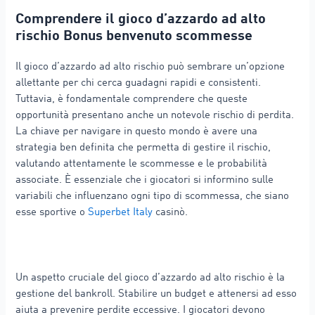
Comprendere il gioco d’azzardo ad alto
rischio Bonus benvenuto scommesse
Il gioco d’azzardo ad alto rischio può sembrare un’opzione
allettante per chi cerca guadagni rapidi e consistenti.
Tuttavia, è fondamentale comprendere che queste
opportunità presentano anche un notevole rischio di perdita.
La chiave per navigare in questo mondo è avere una
strategia ben definita che permetta di gestire il rischio,
valutando attentamente le scommesse e le probabilità
associate. È essenziale che i giocatori si informino sulle
variabili che influenzano ogni tipo di scommessa, che siano
esse sportive o
Superbet Italy
casinò.
Un aspetto cruciale del gioco d’azzardo ad alto rischio è la
gestione del bankroll. Stabilire un budget e attenersi ad esso
aiuta a prevenire perdite eccessive. I giocatori devono