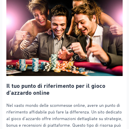
Il tuo punto di riferimento per il gioco
d’azzardo online
Nel vasto mondo delle scommesse online, avere un punto di
riferimento affidabile può fare la differenza. Un sito dedicato
al gioco d’azzardo offre informazioni dettagliate su strategie,
bonus e recensioni di piattaforme. Questo tipo di risorsa può