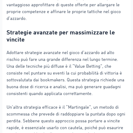
vantaggioso approfittare di queste offerte per allargare le
proprie competenze e affinare le proprie tattiche nel gioco
d’azzardo.
Strategie avanzate per massimizzare le
vincite
Adottare strategie avanzate nel gioco d’azzardo ad alto
rischio può fare una grande differenza nel lungo termine.
Una delle tecniche più diffuse è il “Value Betting”, che
consiste nel puntare su eventi la cui probabilità di vittoria è
sottovalutata dai bookmakers. Questa strategia richiede una
buona dose di ricerca e analisi, ma può generare guadagni
consistenti quando applicata correttamente.
Un’altra strategia efficace è il “Martingale”, un metodo di
scommessa che prevede di raddoppiare la puntata dopo ogni
perdita. Sebbene questo approccio possa portare a vincite
rapide, è essenziale usarlo con cautela, poiché può esaurire