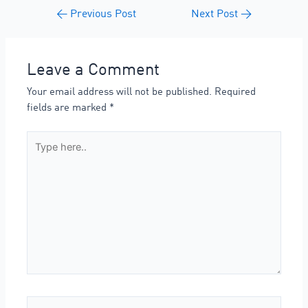
←
Previous Post
Next Post
→
Leave a Comment
Your email address will not be published.
Required
fields are marked
*