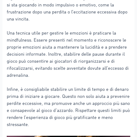
si sta giocando in modo impulsivo o emotivo, come la
frustrazione dopo una perdita o l’eccitazione eccessiva dopo
una vincita.
Una tecnica utile per gestire le emozioni è praticare la
mindfulness. Essere presenti nel momento e riconoscere le
proprie emozioni aiuta a mantenere la lucidità e a prendere
decisioni informate. Inoltre, stabilire delle pause durante il
gioco può consentire ai giocatori di riorganizzarsi e di
rifocalizzarsi, evitando scelte avventate dovute all’eccesso di
adrenalina.
Infine, è consigliabile stabilire un limite di tempo e di denaro
prima di iniziare a giocare. Questo non solo aiuta a prevenire
perdite eccessive, ma promuove anche un approccio più sano
e consapevole al gioco d’azzardo. Rispettare questi limiti può
rendere l’esperienza di gioco più gratificante e meno
stressante.