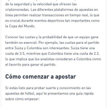
de la seguridad y la velocidad que ofrecen las
criptomonedas. Las diferentes plataformas de apuestas en
línea permiten realizar transacciones en tiempo real, lo que
es crucial durante eventos deportivos tan importantes como
la Copa del Mundo.
Conocer las cuotas y la probabilidad de que un equipo gane
también es esencial. Por ejemplo, las cuotas para el partido
entre Suiza y Colombia son interesantes: Suiza tiene una
cuota de 3.5, mientras que Colombia tiene una cuota de 2.2,
lo que implica que los analistas consideran a Colombia como
el favorito para ganar el partido.
Cómo comenzar a apostar
Si estás listo para probar suerte y conocimiento en las
apuestas de fútbol, aquí te presentamos una guía rápida
sobre cómo empezar: