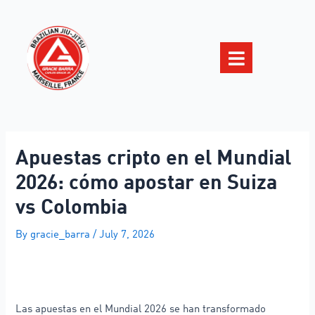
Apuestas cripto en el Mundial
2026: cómo apostar en Suiza
vs Colombia
By
gracie_barra
/
July 7, 2026
Las apuestas en el Mundial 2026 se han transformado