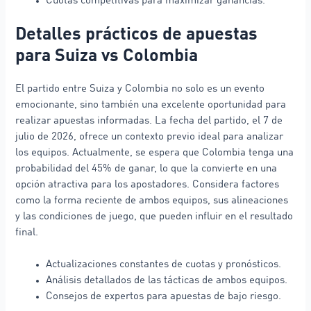
Cuotas competitivas para maximizar ganancias.
Detalles prácticos de apuestas
para Suiza vs Colombia
El partido entre Suiza y Colombia no solo es un evento
emocionante, sino también una excelente oportunidad para
realizar apuestas informadas. La fecha del partido, el 7 de
julio de 2026, ofrece un contexto previo ideal para analizar
los equipos. Actualmente, se espera que Colombia tenga una
probabilidad del 45% de ganar, lo que la convierte en una
opción atractiva para los apostadores. Considera factores
como la forma reciente de ambos equipos, sus alineaciones
y las condiciones de juego, que pueden influir en el resultado
final.
Actualizaciones constantes de cuotas y pronósticos.
Análisis detallados de las tácticas de ambos equipos.
Consejos de expertos para apuestas de bajo riesgo.