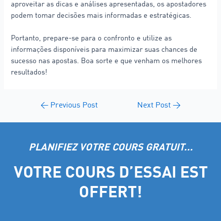
aproveitar as dicas e análises apresentadas, os apostadores
podem tomar decisões mais informadas e estratégicas.
Portanto, prepare-se para o confronto e utilize as
informações disponíveis para maximizar suas chances de
sucesso nas apostas. Boa sorte e que venham os melhores
resultados!
←
Previous Post
Next Post
→
PLANIFIEZ VOTRE COURS GRATUIT...
VOTRE COURS D’ESSAI EST
OFFERT!