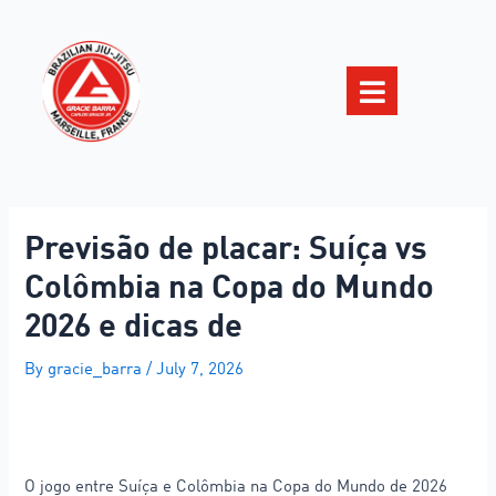
Previsão de placar: Suíça vs
Colômbia na Copa do Mundo
2026 e dicas de
By
gracie_barra
/
July 7, 2026
O jogo entre Suíça e Colômbia na Copa do Mundo de 2026