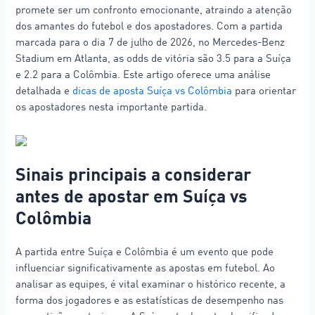
promete ser um confronto emocionante, atraindo a atenção
dos amantes do futebol e dos apostadores. Com a partida
marcada para o dia 7 de julho de 2026, no Mercedes-Benz
Stadium em Atlanta, as odds de vitória são 3.5 para a Suíça
e 2.2 para a Colômbia. Este artigo oferece uma análise
detalhada e
dicas de aposta Suíça vs Colômbia
para orientar
os apostadores nesta importante partida.
Sinais principais a considerar
antes de apostar em Suíça vs
Colômbia
A partida entre Suíça e Colômbia é um evento que pode
influenciar significativamente as apostas em futebol. Ao
analisar as equipes, é vital examinar o histórico recente, a
forma dos jogadores e as estatísticas de desempenho nas