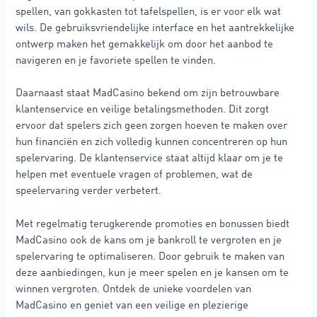
spellen, van gokkasten tot tafelspellen, is er voor elk wat
wils. De gebruiksvriendelijke interface en het aantrekkelijke
ontwerp maken het gemakkelijk om door het aanbod te
navigeren en je favoriete spellen te vinden.
Daarnaast staat MadCasino bekend om zijn betrouwbare
klantenservice en veilige betalingsmethoden. Dit zorgt
ervoor dat spelers zich geen zorgen hoeven te maken over
hun financiën en zich volledig kunnen concentreren op hun
spelervaring. De klantenservice staat altijd klaar om je te
helpen met eventuele vragen of problemen, wat de
speelervaring verder verbetert.
Met regelmatig terugkerende promoties en bonussen biedt
MadCasino ook de kans om je bankroll te vergroten en je
spelervaring te optimaliseren. Door gebruik te maken van
deze aanbiedingen, kun je meer spelen en je kansen om te
winnen vergroten. Ontdek de unieke voordelen van
MadCasino en geniet van een veilige en plezierige