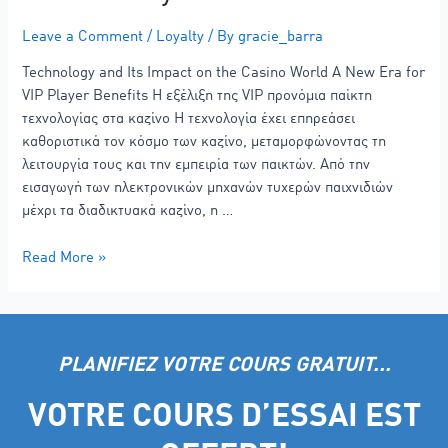
Leave a Comment
/
Loyalty
/ By
gracie_barra
Technology and Its Impact on the Casino World A New Era for
VIP Player Benefits Η εξέλιξη της VIP προνόμια παίκτη
τεχνολογίας στα καζίνο Η τεχνολογία έχει επηρεάσει
καθοριστικά τον κόσμο των καζίνο, μεταμορφώνοντας τη
λειτουργία τους και την εμπειρία των παικτών. Από την
εισαγωγή των ηλεκτρονικών μηχανών τυχερών παιχνιδιών
μέχρι τα διαδικτυακά καζίνο, η …
Read More »
PLANIFIEZ VOTRE COURS GRATUIT...
VOTRE COURS D’ESSAI EST