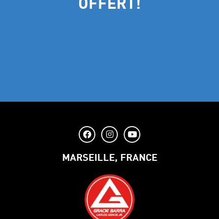
OFFERT!
MARSEILLE, FRANCE