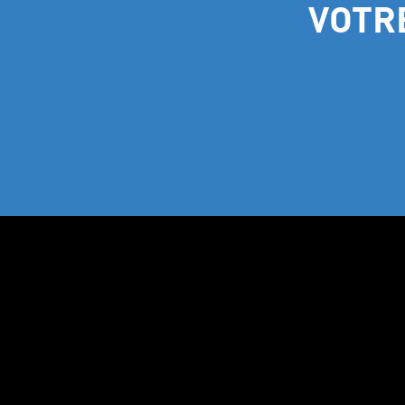
VOTRE