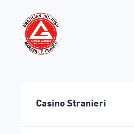
Casino Stranieri