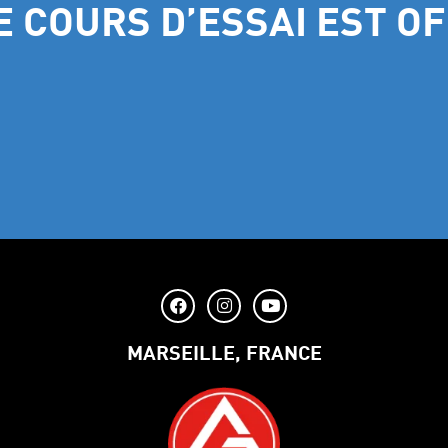
 COURS D’ESSAI EST O
MARSEILLE, FRANCE