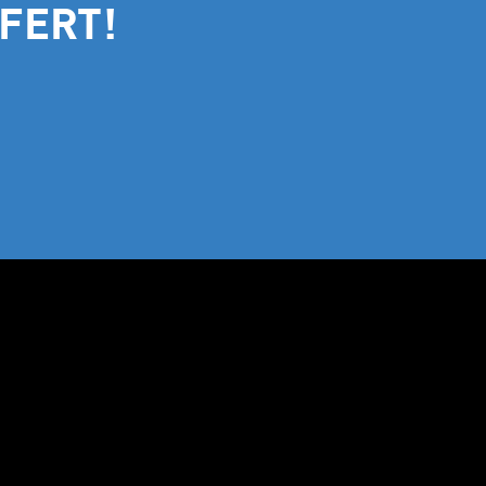
FFERT!