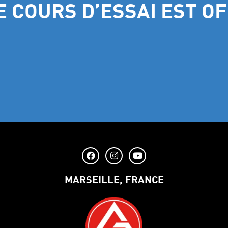
 COURS D’ESSAI EST O
MARSEILLE, FRANCE