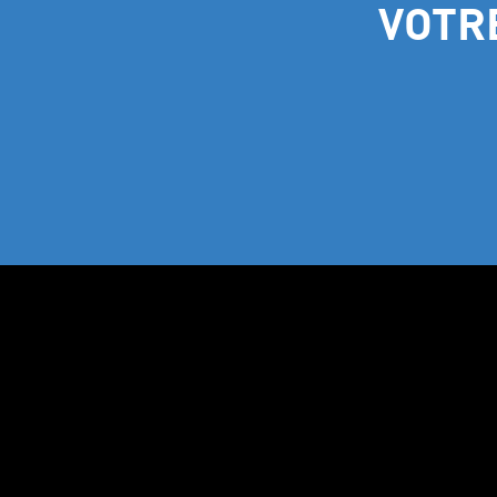
VOTRE