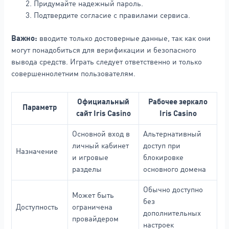
Придумайте надежный пароль.
Подтвердите согласие с правилами сервиса.
Важно:
вводите только достоверные данные, так как они
могут понадобиться для верификации и безопасного
вывода средств. Играть следует ответственно и только
совершеннолетним пользователям.
Официальный
Рабочее зеркало
Параметр
сайт Iris Casino
Iris Casino
Основной вход в
Альтернативный
личный кабинет
доступ при
Назначение
и игровые
блокировке
разделы
основного домена
Обычно доступно
Может быть
без
Доступность
ограничена
дополнительных
провайдером
настроек