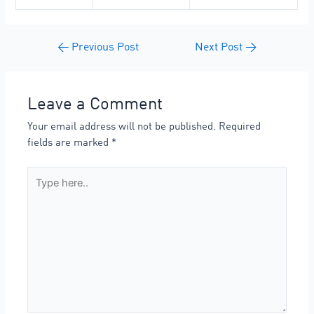
←
Previous Post
Next Post
→
Leave a Comment
Your email address will not be published.
Required
fields are marked
*