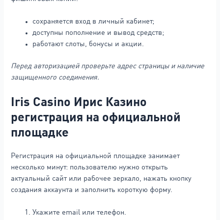
сохраняется вход в личный кабинет;
доступны пополнение и вывод средств;
работают слоты, бонусы и акции.
Перед авторизацией проверьте адрес страницы и наличие
защищенного соединения.
Iris Casino Ирис Казино
регистрация на официальной
площадке
Регистрация на официальной площадке занимает
несколько минут: пользователю нужно открыть
актуальный сайт или рабочее зеркало, нажать кнопку
создания аккаунта и заполнить короткую форму.
Укажите email или телефон.