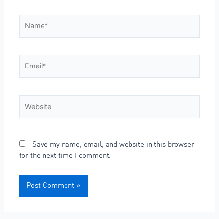
Save my name, email, and website in this browser
for the next time I comment.