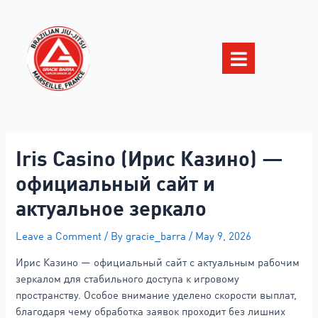
Iris Casino (Ирис Казино) —
официальный сайт и
актуальное зеркало
Leave a Comment
/ By
gracie_barra
/
May 9, 2026
Ирис Казино — официальный сайт с актуальным рабочим
зеркалом для стабильного доступа к игровому
пространству. Особое внимание уделено скорости выплат,
благодаря чему обработка заявок проходит без лишних