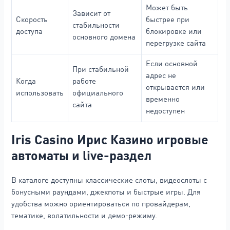
Может быть
Зависит от
Скорость
быстрее при
стабильности
доступа
блокировке или
основного домена
перегрузке сайта
Если основной
При стабильной
адрес не
Когда
работе
открывается или
использовать
официального
временно
сайта
недоступен
Iris Casino Ирис Казино игровые
автоматы и live-раздел
В каталоге доступны классические слоты, видеослоты с
бонусными раундами, джекпоты и быстрые игры. Для
удобства можно ориентироваться по провайдерам,
тематике, волатильности и демо-режиму.