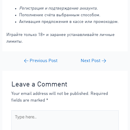
Регистрация и подтверждение аккаунта.
Пополнение счёта выбранным способом.
Активация предложения в кассе или промокодом.
Играйте только 18+ и заранее устанавливайте личные
лимиты.
←
Previous Post
Next Post
→
Leave a Comment
Your email address will not be published.
Required
fields are marked
*