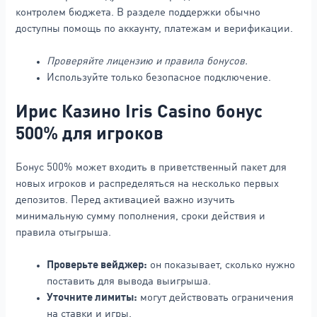
контролем бюджета. В разделе поддержки обычно
доступны помощь по аккаунту, платежам и верификации.
Проверяйте лицензию и правила бонусов.
Используйте только безопасное подключение.
Ирис Казино Iris Casino бонус
500% для игроков
Бонус 500% может входить в приветственный пакет для
новых игроков и распределяться на несколько первых
депозитов. Перед активацией важно изучить
минимальную сумму пополнения, сроки действия и
правила отыгрыша.
Проверьте вейджер:
он показывает, сколько нужно
поставить для вывода выигрыша.
Уточните лимиты:
могут действовать ограничения
на ставки и игры.