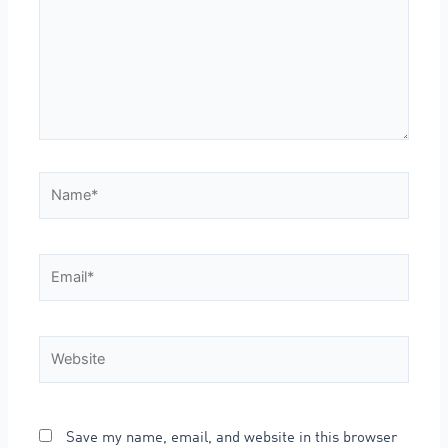
Save my name, email, and website in this browser