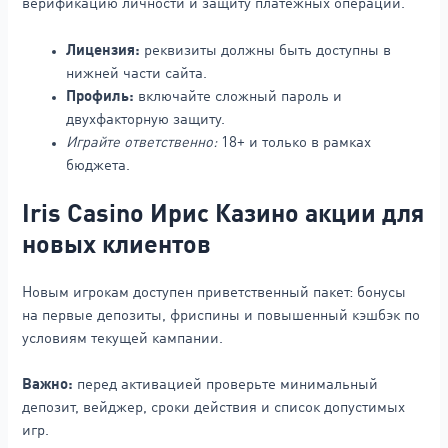
верификацию личности и защиту платежных операций.
Лицензия:
реквизиты должны быть доступны в
нижней части сайта.
Профиль:
включайте сложный пароль и
двухфакторную защиту.
Играйте ответственно:
18+ и только в рамках
бюджета.
Iris Casino Ирис Казино акции для
новых клиентов
Новым игрокам доступен приветственный пакет: бонусы
на первые депозиты, фриспины и повышенный кэшбэк по
условиям текущей кампании.
Важно:
перед активацией проверьте минимальный
депозит, вейджер, сроки действия и список допустимых
игр.