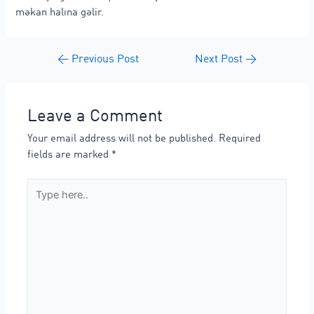
məkan halına gəlir.
←
Previous Post
Next Post
→
Leave a Comment
Your email address will not be published.
Required
fields are marked
*