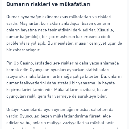
Qumarın riskləri və mükafatları
Qumar oynamağın özünəməxsus mükafatları və riskləri
vardır. Məşhurlar, bu riskləri anladıqca, bəzən qumarın
onların həyatına necə təsir etdiyini dərk edirlər. Xüsusilə,
qumar bağımlılığı, bir çox məşhurun karierasında ciddi
problemlərə yol açıb. Bu məsələlər, müasir cəmiyyət üçün də
bir xəbərdarlıqdır.
Pin Up Casino, istifadəçilərə risklərini daha yaxşı anlamağa
kömək edir. Oyunçular, oyunları oynarkən statistikaları
izləyərək, mükafatlarını artırmağa çalışa bilərlər. Bu, onların
qumar fəaliyyətlərini daha strateji bir yanaşma ilə həyata
keçirmələrini təmin edir. Mükafatların cazibəsi, bəzən
oyunçuları riskli qərarlar verməyə də sürükləyə bilər.
Onlayn kazinolarda oyun oynamağın müsbət cəhətləri də
vardır. Oyunçular, bəzən mükafatlandırılma fürsəti əldə
edirlər və bu, onların maliyyə vəziyyətlərinə müsbət təsir