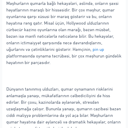
Məşhurların qumarla bağlı hekayələri, əslində, onların şəxsi
həyatlarının maraqlı bir hissəsidir. Bir çox məşhur, qumar
oyunlarına qarşı xüsusi bir maraq göstərir və bu, onların
həyatına rəng qatır. Misal üçün, Hollywood ulduzlarının
cürbəcür kazino oyunlarına olan marağı, bəzən müsbət,
bəzən isə mənfi nəticələrlə nəticələnə bilir. Bu hekayələr,
onların ictimaiyyət qarşısında necə davrandıqlarını,
uğurlarını və çətinliklərini göstərir. Həmçinin,
pin up
platformasında oynama təcrübəsi, bir çox məşhurun gündəlik
həyatının bir parçasıdır.
Dünyanın tanınmış ulduzları, qumar oynamanın risklərini
anlamaqla yanaşı, mükafatlarının cəlbediciliyini də hiss
edirlər. Bir çoxu, kazinolarda əylənərək, stresdən
uzaqlaşmağa çalışır. Bununla yanaşı, qumarın cazibəsi bəzən
ciddi maliyyə problemlərinə də yol aça bilər. Məşhurların
qumar həyatına dair əyləncəli və dramatik hekayələr, onların