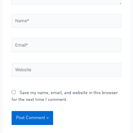
Save my name, email, and website in this browser
for the next time I comment.