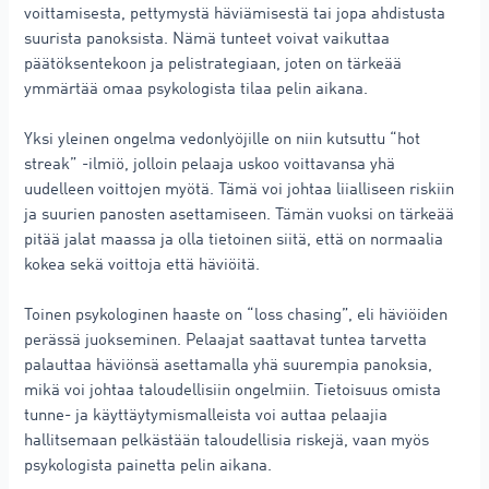
voittamisesta, pettymystä häviämisestä tai jopa ahdistusta
suurista panoksista. Nämä tunteet voivat vaikuttaa
päätöksentekoon ja pelistrategiaan, joten on tärkeää
ymmärtää omaa psykologista tilaa pelin aikana.
Yksi yleinen ongelma vedonlyöjille on niin kutsuttu “hot
streak” -ilmiö, jolloin pelaaja uskoo voittavansa yhä
uudelleen voittojen myötä. Tämä voi johtaa liialliseen riskiin
ja suurien panosten asettamiseen. Tämän vuoksi on tärkeää
pitää jalat maassa ja olla tietoinen siitä, että on normaalia
kokea sekä voittoja että häviöitä.
Toinen psykologinen haaste on “loss chasing”, eli häviöiden
perässä juokseminen. Pelaajat saattavat tuntea tarvetta
palauttaa häviönsä asettamalla yhä suurempia panoksia,
mikä voi johtaa taloudellisiin ongelmiin. Tietoisuus omista
tunne- ja käyttäytymismalleista voi auttaa pelaajia
hallitsemaan pelkästään taloudellisia riskejä, vaan myös
psykologista painetta pelin aikana.