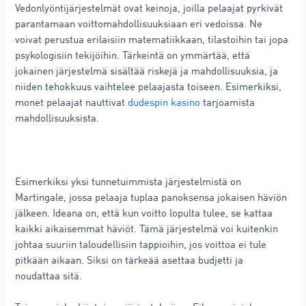
Vedonlyöntijärjestelmät ovat keinoja, joilla pelaajat pyrkivät
parantamaan voittomahdollisuuksiaan eri vedoissa. Ne
voivat perustua erilaisiin matematiikkaan, tilastoihin tai jopa
psykologisiin tekijöihin. Tärkeintä on ymmärtää, että
jokainen järjestelmä sisältää riskejä ja mahdollisuuksia, ja
niiden tehokkuus vaihtelee pelaajasta toiseen. Esimerkiksi,
monet pelaajat nauttivat
dudespin kasino
tarjoamista
mahdollisuuksista.
Esimerkiksi yksi tunnetuimmista järjestelmistä on
Martingale, jossa pelaaja tuplaa panoksensa jokaisen häviön
jälkeen. Ideana on, että kun voitto lopulta tulee, se kattaa
kaikki aikaisemmat häviöt. Tämä järjestelmä voi kuitenkin
johtaa suuriin taloudellisiin tappioihin, jos voittoa ei tule
pitkään aikaan. Siksi on tärkeää asettaa budjetti ja
noudattaa sitä.