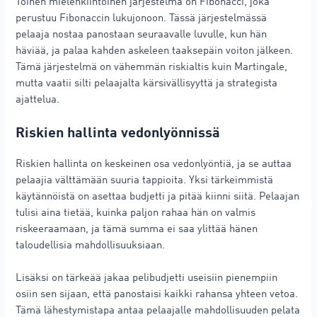
Toinen mielenkiintoinen järjestelmä on Fibonacci, joka
perustuu Fibonaccin lukujonoon. Tässä järjestelmässä
pelaaja nostaa panostaan seuraavalle luvulle, kun hän
häviää, ja palaa kahden askeleen taaksepäin voiton jälkeen.
Tämä järjestelmä on vähemmän riskialtis kuin Martingale,
mutta vaatii silti pelaajalta kärsivällisyyttä ja strategista
ajattelua.
Riskien hallinta vedonlyönnissä
Riskien hallinta on keskeinen osa vedonlyöntiä, ja se auttaa
pelaajia välttämään suuria tappioita. Yksi tärkeimmistä
käytännöistä on asettaa budjetti ja pitää kiinni siitä. Pelaajan
tulisi aina tietää, kuinka paljon rahaa hän on valmis
riskeeraamaan, ja tämä summa ei saa ylittää hänen
taloudellisia mahdollisuuksiaan.
Lisäksi on tärkeää jakaa pelibudjetti useisiin pienempiin
osiin sen sijaan, että panostaisi kaikki rahansa yhteen vetoa.
Tämä lähestymistapa antaa pelaajalle mahdollisuuden pelata