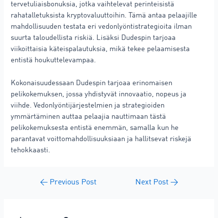
tervetuliaisbonuksia, jotka vaihtelevat perinteisistä
rahatalletuksista kryptovaluuttoihin. Tämä antaa pelaajille
mahdollisuuden testata eri vedonlyöntistrategioita ilman
suurta taloudellista riskiä. Lisäksi Dudespin tarjoaa
viikoittaisia käteispalautuksia, mikä tekee pelaamisesta
entistä houkuttelevampaa.
Kokonaisuudessaan Dudespin tarjoaa erinomaisen
pelikokemuksen, jossa yhdistyvät innovaatio, nopeus ja
viihde. Vedonlyöntijärjestelmien ja strategioiden
ymmärtäminen auttaa pelaajia nauttimaan tästä
pelikokemuksesta entistä enemmän, samalla kun he
parantavat voittomahdollisuuksiaan ja hallitsevat riskejä
tehokkaasti.
←
Previous Post
Next Post
→