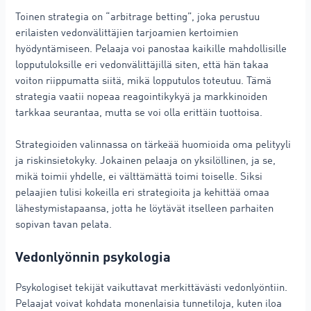
Toinen strategia on “arbitrage betting”, joka perustuu
erilaisten vedonvälittäjien tarjoamien kertoimien
hyödyntämiseen. Pelaaja voi panostaa kaikille mahdollisille
lopputuloksille eri vedonvälittäjillä siten, että hän takaa
voiton riippumatta siitä, mikä lopputulos toteutuu. Tämä
strategia vaatii nopeaa reagointikykyä ja markkinoiden
tarkkaa seurantaa, mutta se voi olla erittäin tuottoisa.
Strategioiden valinnassa on tärkeää huomioida oma pelityyli
ja riskinsietokyky. Jokainen pelaaja on yksilöllinen, ja se,
mikä toimii yhdelle, ei välttämättä toimi toiselle. Siksi
pelaajien tulisi kokeilla eri strategioita ja kehittää omaa
lähestymistapaansa, jotta he löytävät itselleen parhaiten
sopivan tavan pelata.
Vedonlyönnin psykologia
Psykologiset tekijät vaikuttavat merkittävästi vedonlyöntiin.
Pelaajat voivat kohdata monenlaisia tunnetiloja, kuten iloa