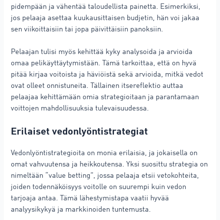
pidempään ja vähentää taloudellista painetta. Esimerkiksi,
jos pelaaja asettaa kuukausittaisen budjetin, hän voi jakaa
sen viikoittaisiin tai jopa päivittäisiin panoksiin.
Pelaajan tulisi myös kehittää kyky analysoida ja arvioida
omaa pelikäyttäytymistään. Tämä tarkoittaa, että on hyvä
pitää kirjaa voitoista ja häviöistä sekä arvioida, mitkä vedot
ovat olleet onnistuneita. Tällainen itsereflektio auttaa
pelaajaa kehittämään omia strategioitaan ja parantamaan
voittojen mahdollisuuksia tulevaisuudessa.
Erilaiset vedonlyöntistrategiat
Vedonlyöntistrategioita on monia erilaisia, ja jokaisella on
omat vahvuutensa ja heikkoutensa. Yksi suosittu strategia on
nimeltään “value betting”, jossa pelaaja etsii vetokohteita,
joiden todennäköisyys voitolle on suurempi kuin vedon
tarjoaja antaa. Tämä lähestymistapa vaatii hyvää
analyysikykyä ja markkinoiden tuntemusta.