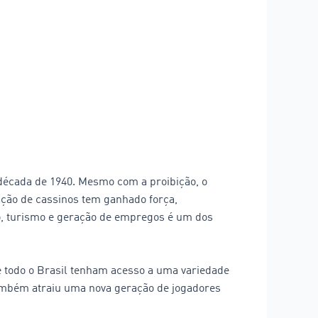
 década de 1940. Mesmo com a proibição, o
ação de cassinos tem ganhado força,
o, turismo e geração de empregos é um dos
e todo o Brasil tenham acesso a uma variedade
também atraiu uma nova geração de jogadores