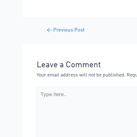
←
Previous Post
Leave a Comment
Your email address will not be published.
Requ