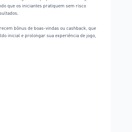
indo que os iniciantes pratiquem sem risco
sultados.
ferecem bônus de boas-vindas ou cashback, que
o inicial e prolongar sua experiência de jogo,