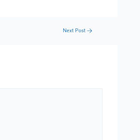
Next Post
→