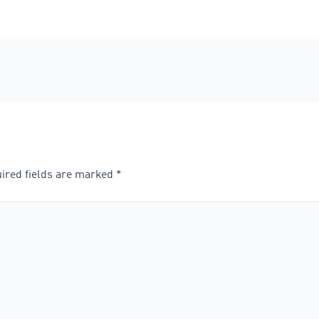
ired fields are marked
*