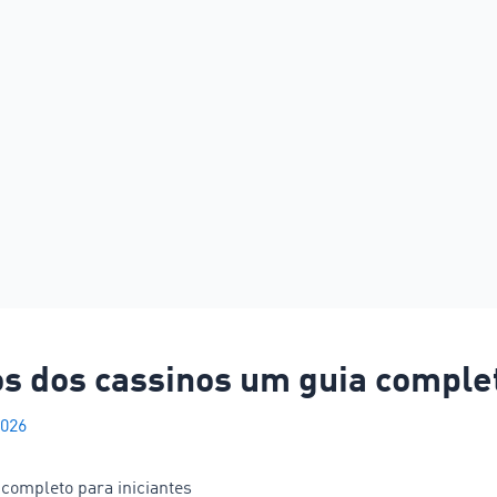
s dos cassinos um guia complet
2026
completo para iniciantes