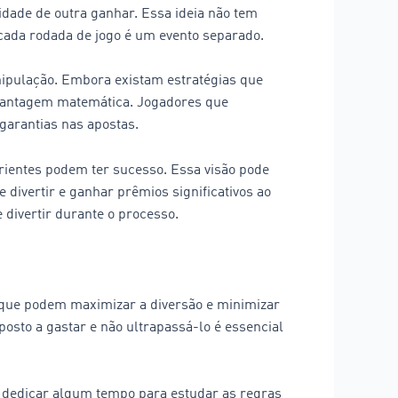
idade de outra ganhar. Essa ideia não tem
cada rodada de jogo é um evento separado.
anipulação. Embora existam estratégias que
vantagem matemática. Jogadores que
arantias nas apostas.
erientes podem ter sucesso. Essa visão pode
 divertir e ganhar prêmios significativos ao
 divertir durante o processo.
que podem maximizar a diversão e minimizar
osto a gastar e não ultrapassá-lo é essencial
l dedicar algum tempo para estudar as regras