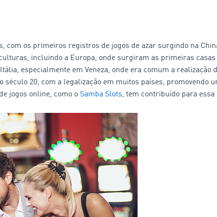
ás, com os primeiros registros de jogos de azar surgindo na Chi
culturas, incluindo a Europa, onde surgiram as primeiras casas
tália, especialmente em Veneza, onde era comum a realização d
o século 20, com a legalização em muitos países, promovendo u
 de jogos online, como o
Samba Slots
, tem contribuído para essa