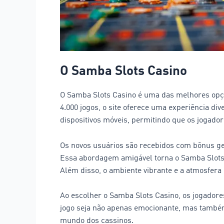
O Samba Slots Casino
O Samba Slots Casino é uma das melhores opçõ
4.000 jogos, o site oferece uma experiência di
dispositivos móveis, permitindo que os jogado
Os novos usuários são recebidos com bônus ge
Essa abordagem amigável torna o Samba Slots 
Além disso, o ambiente vibrante e a atmosfera
Ao escolher o Samba Slots Casino, os jogadore
jogo seja não apenas emocionante, mas também
mundo dos cassinos.