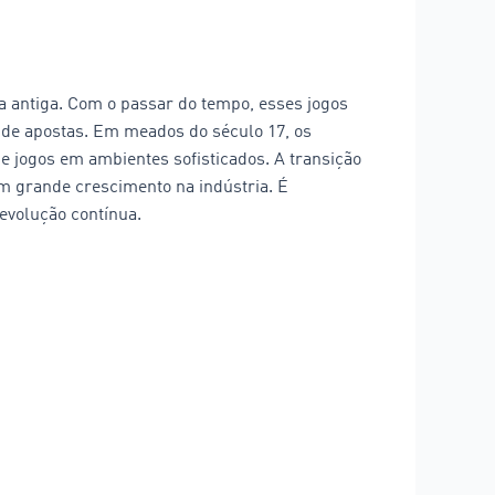
na antiga. Com o passar do tempo, esses jogos
 de apostas. Em meados do século 17, os
e jogos em ambientes sofisticados. A transição
m grande crescimento na indústria. É
 evolução contínua.