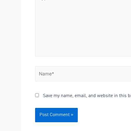
Save my name, email, and website in this b