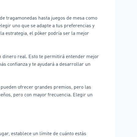
desde tragamonedas hasta juegos de mesa como
elegir uno que se adapte a tus preferencias y
 la estrategia, el póker podría ser la mejor
dinero real. Esto te permitirá entender mejor
más confianza y te ayudará a desarrollar un
que pueden ofrecer grandes premios, pero las
eños, pero con mayor frecuencia. Elegir un
gar, establece un límite de cuánto estás