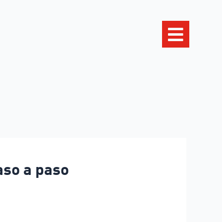
aso a paso