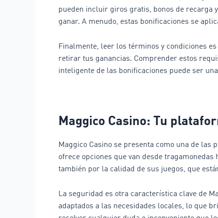
pueden incluir giros gratis, bonos de recarga
ganar. A menudo, estas bonificaciones se aplica
Finalmente, leer los términos y condiciones es
retirar tus ganancias. Comprender estos requis
inteligente de las bonificaciones puede ser una
Maggico Casino: Tu platafo
Maggico Casino se presenta como una de las p
ofrece opciones que van desde tragamonedas has
también por la calidad de sus juegos, que está
La seguridad es otra característica clave de M
adaptados a las necesidades locales, lo que bri