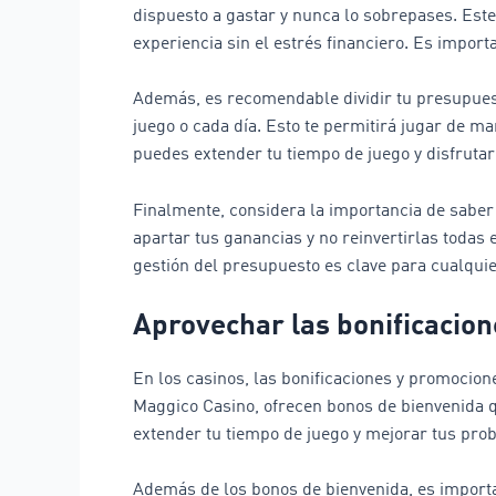
dispuesto a gastar y nunca lo sobrepases. Este 
experiencia sin el estrés financiero. Es impor
Además, es recomendable dividir tu presupuesto
juego o cada día. Esto te permitirá jugar de ma
puedes extender tu tiempo de juego y disfruta
Finalmente, considera la importancia de saber
apartar tus ganancias y no reinvertirlas todas e
gestión del presupuesto es clave para cualquie
Aprovechar las bonificacio
En los casinos, las bonificaciones y promoci
Maggico Casino, ofrecen bonos de bienvenida q
extender tu tiempo de juego y mejorar tus prob
Además de los bonos de bienvenida, es importa