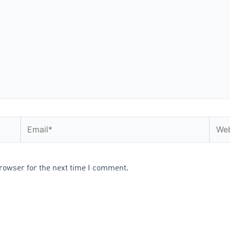
rowser for the next time I comment.