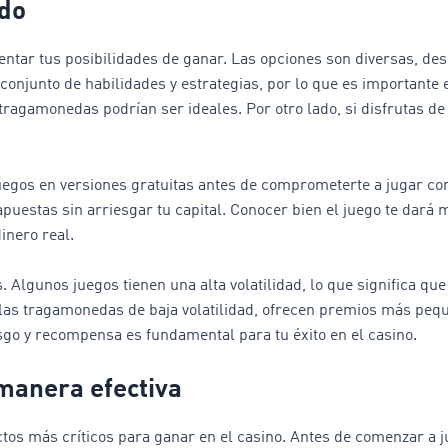
ado
mentar tus posibilidades de ganar. Las opciones son diversas, 
o conjunto de habilidades y estrategias, por lo que es importante 
s tragamonedas podrían ser ideales. Por otro lado, si disfrutas de
gos en versiones gratuitas antes de comprometerte a jugar con 
puestas sin arriesgar tu capital. Conocer bien el juego te dará 
inero real.
s. Algunos juegos tienen una alta volatilidad, lo que significa 
las tragamonedas de baja volatilidad, ofrecen premios más pequ
esgo y recompensa es fundamental para tu éxito en el casino.
manera efectiva
tos más críticos para ganar en el casino. Antes de comenzar a ju