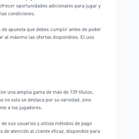
ofrecer oportunidades adicionales para jugar y
 las condiciones.
os de apuesta que debes cumplir antes de poder
ar al máximo las ofertas disponibles. El uso
on una amplia gama de más de 139 títulos,
o no solo se destaca por su variedad, sino
nte a los jugadores.
s de sus usuarios y utiliza métodos de pago
 de atención al cliente eficaz, disponible para