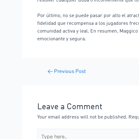
resolver cualquier duda o inconveniente que l
Por último, no se puede pasar por alto el atr
fidelidad que recompensa a los jugadores fre
comunidad activa y leal. En resumen, Maggico 
emocionante y segura.
←
Previous Post
Leave a Comment
Your email address will not be published.
Requ