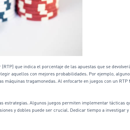
 (RTP) que indica el porcentaje de las apuestas que se devolverá
legir aquellos con mejores probabilidades. Por ejemplo, algun
as máquinas tragamonedas. Al enfocarte en juegos con un RTP f
as estrategias. Algunos juegos permiten implementar tácticas q
isiones y dobles puede ser crucial. Dedicar tiempo a investigar y