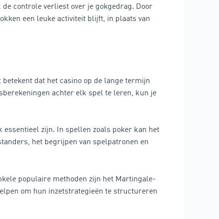
k de controle verliest over je gokgedrag. Door
ken een leuke activiteit blijft, in plaats van
betekent dat het casino op de lange termijn
nsberekeningen achter elk spel te leren, kun je
 essentieel zijn. In spellen zoals poker kan het
standers, het begrijpen van spelpatronen en
kele populaire methoden zijn het Martingale-
elpen om hun inzetstrategieën te structureren