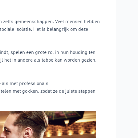
k en zelfs gemeenschappen. Veel mensen hebben
ciale isolatie. Het is belangrijk om deze
ndt, spelen een grote rol in hun houding ten
 het in andere als taboe kan worden gezien.
 als met professionals.
elen met gokken, zodat ze de juiste stappen