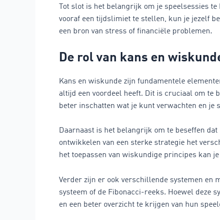
Tot slot is het belangrijk om je speelsessies te
vooraf een tijdslimiet te stellen, kun je jezelf
een bron van stress of financiële problemen.
De rol van kans en wiskund
Kans en wiskunde zijn fundamentele elementen 
altijd een voordeel heeft. Dit is cruciaal om t
beter inschatten wat je kunt verwachten en je
Daarnaast is het belangrijk om te beseffen dat 
ontwikkelen van een sterke strategie het vers
het toepassen van wiskundige principes kan je
Verder zijn er ook verschillende systemen en 
systeem of de Fibonacci-reeks. Hoewel deze sy
en een beter overzicht te krijgen van hun spee