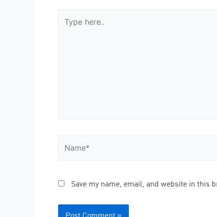
Save my name, email, and website in this b