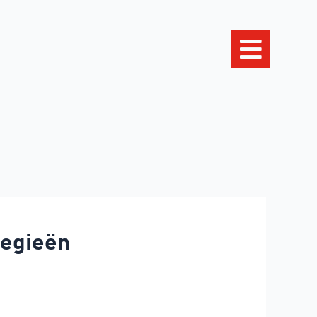
tegieën