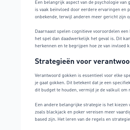
Een belangrijk aspect van de psychologie van g
is vaak beïnvloed door eerdere ervaringen en 
onbekende, terwijl anderen meer gericht zijn o
Daarnaast spelen cognitieve vooroordelen een 
het spel dan daadwerkelijk het geval is. Dit k
herkennen en te begrijpen hoe ze van invloed k
Strategieën voor verantwo
Verantwoord gokken is essentieel voor elke spel
je gaat gokken. Dit betekent dat je een specifiek
dit budget te houden, vermijd je de valkuil om 
Een andere belangrijke strategie is het kiezen 
zoals blackjack en poker vereisen meer vaardi
based zijn. Het leren van de regels en strategi