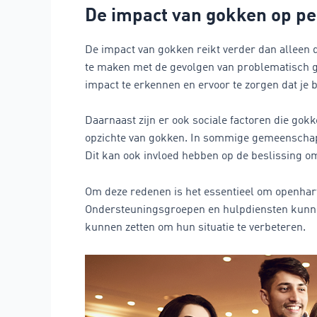
De impact van gokken op per
De impact van gokken reikt verder dan alleen 
te maken met de gevolgen van problematisch gok
impact te erkennen en ervoor te zorgen dat je b
Daarnaast zijn er ook sociale factoren die gok
opzichte van gokken. In sommige gemeenschapp
Dit kan ook invloed hebben op de beslissing o
Om deze redenen is het essentieel om openhart
Ondersteuningsgroepen en hulpdiensten kunnen 
kunnen zetten om hun situatie te verbeteren.