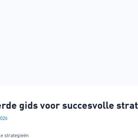
de gids voor succesvolle stra
2026
e strategieën