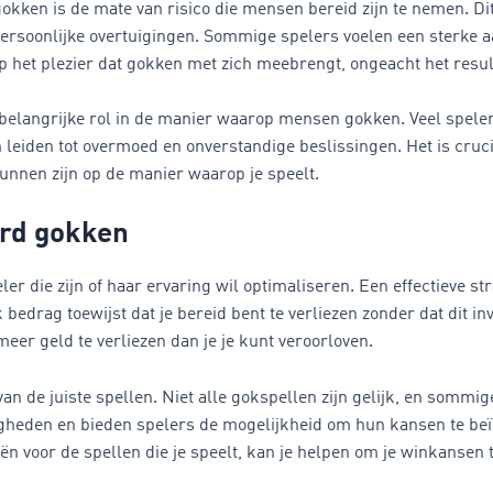
okken is de mate van risico die mensen bereid zijn te nemen. Di
persoonlijke overtuigingen. Sommige spelers voelen een sterke 
p het plezier dat gokken met zich meebrengt, ongeacht het resul
belangrijke rol in de manier waarop mensen gokken. Veel spele
an leiden tot overmoed en onverstandige beslissingen. Het is cru
unnen zijn op de manier waarop je speelt.
ord gokken
er die zijn of haar ervaring wil optimaliseren. Een effectieve str
 bedrag toewijst dat je bereid bent te verliezen zonder dat dit inv
meer geld te verliezen dan je je kunt veroorloven.
van de juiste spellen. Niet alle gokspellen zijn gelijk, en somm
gheden en bieden spelers de mogelijkheid om hun kansen te beï
eën voor de spellen die je speelt, kan je helpen om je winkansen 