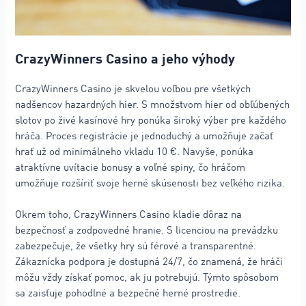
CrazyWinners Casino a jeho výhody
CrazyWinners Casino je skvelou voľbou pre všetkých
nadšencov hazardných hier. S množstvom hier od obľúbených
slotov po živé kasínové hry ponúka široký výber pre každého
hráča. Proces registrácie je jednoduchý a umožňuje začať
hrať už od minimálneho vkladu 10 €. Navyše, ponúka
atraktívne uvítacie bonusy a voľné spiny, čo hráčom
umožňuje rozšíriť svoje herné skúsenosti bez veľkého rizika.
Okrem toho, CrazyWinners Casino kladie dôraz na
bezpečnosť a zodpovedné hranie. S licenciou na prevádzku
zabezpečuje, že všetky hry sú férové a transparentné.
Zákaznícka podpora je dostupná 24/7, čo znamená, že hráči
môžu vždy získať pomoc, ak ju potrebujú. Týmto spôsobom
sa zaisťuje pohodlné a bezpečné herné prostredie.