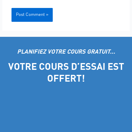
PLANIFIEZ VOTRE COURS GRATUIT...
VOTRE COURS D’ESSAI EST
OFFERT!