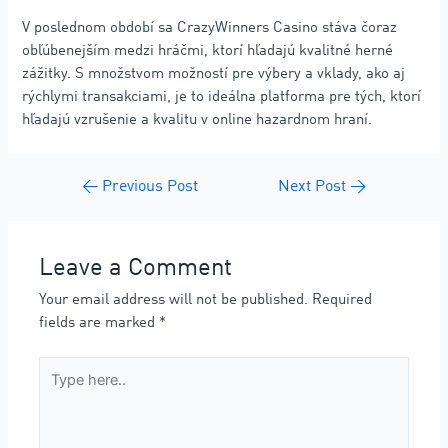
V poslednom období sa CrazyWinners Casino stáva čoraz
obľúbenejším medzi hráčmi, ktorí hľadajú kvalitné herné
zážitky. S množstvom možností pre výbery a vklady, ako aj
rýchlymi transakciami, je to ideálna platforma pre tých, ktorí
hľadajú vzrušenie a kvalitu v online hazardnom hraní.
←
Previous Post
Next Post
→
Leave a Comment
Your email address will not be published.
Required
fields are marked
*