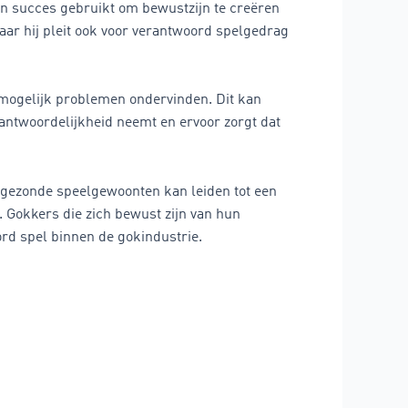
n succes gebruikt om bewustzijn te creëren
aar hij pleit ook voor verantwoord spelgedrag
 mogelijk problemen ondervinden. Dit kan
erantwoordelijkheid neemt en ervoor zorgt dat
n gezonde speelgewoonten kan leiden tot een
Gokkers die zich bewust zijn van hun
ord spel binnen de gokindustrie.