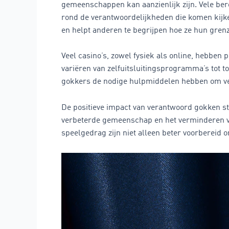
gemeenschappen kan aanzienlijk zijn. Vele be
rond de verantwoordelijkheden die komen kijken
en helpt anderen te begrijpen hoe ze hun gren
Veel casino’s, zowel fysiek als online, hebb
variëren van zelfuitsluitingsprogramma’s tot t
gokkers de nodige hulpmiddelen hebben om vei
De positieve impact van verantwoord gokken st
verbeterde gemeenschap en het verminderen va
speelgedrag zijn niet alleen beter voorbereid 