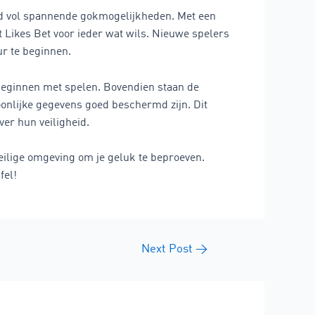
ld vol spannende gokmogelijkheden. Met een
 Likes Bet voor ieder wat wils. Nieuwe spelers
r te beginnen.
 beginnen met spelen. Bovendien staan de
oonlijke gegevens goed beschermd zijn. Dit
er hun veiligheid.
eilige omgeving om je geluk te beproeven.
fel!
Next Post
→