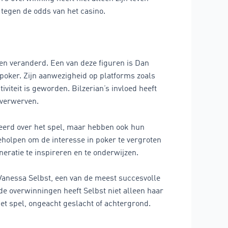
tegen de odds van het casino.
en veranderd. Een van deze figuren is Dan
 poker. Zijn aanwezigheid op platforms zoals
iteit is geworden. Bilzerian’s invloed heeft
 verwerven.
neerd over het spel, maar hebben ook hun
eholpen om de interesse in poker te vergroten
eratie te inspireren en te onderwijzen.
Vanessa Selbst, een van de meest succesvolle
de overwinningen heeft Selbst niet alleen haar
t spel, ongeacht geslacht of achtergrond.