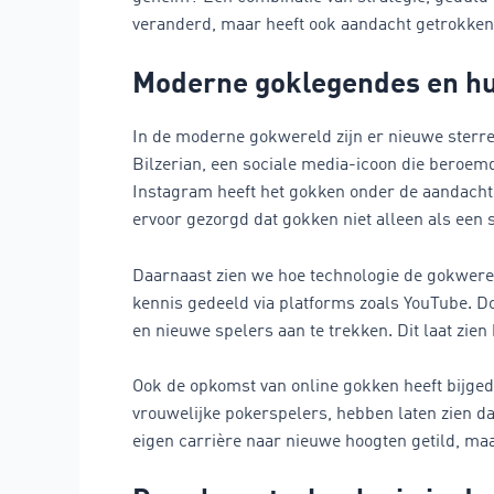
veranderd, maar heeft ook aandacht getrokken 
Moderne goklegendes en h
In de moderne gokwereld zijn er nieuwe sterr
Bilzerian, een sociale media-icoon die beroemd 
Instagram heeft het gokken onder de aandacht g
ervoor gezorgd dat gokken niet alleen als een 
Daarnaast zien we hoe technologie de gokwerel
kennis gedeeld via platforms zoals YouTube. Do
en nieuwe spelers aan te trekken. Dit laat zie
Ook de opkomst van online gokken heeft bijged
vrouwelijke pokerspelers, hebben laten zien da
eigen carrière naar nieuwe hoogten getild, m