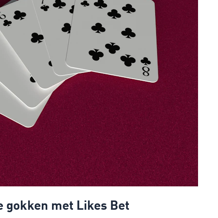
e gokken met Likes Bet