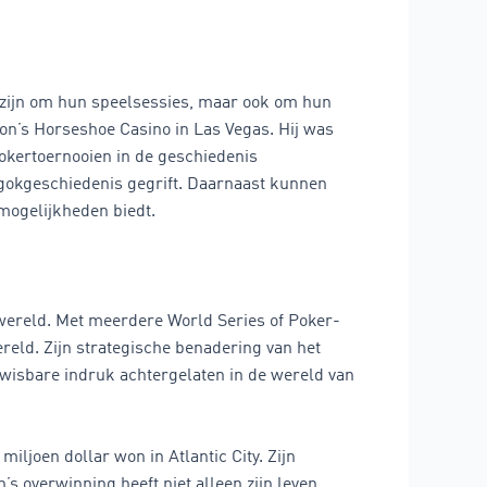
d zijn om hun speelsessies, maar ook om hun
on’s Horseshoe Casino in Las Vegas. Hij was
pokertoernooien in de geschiedenis
e gokgeschiedenis gegrift. Daarnaast kunnen
 mogelijkheden biedt.
 wereld. Met meerdere World Series of Poker-
ereld. Zijn strategische benadering van het
twisbare indruk achtergelaten in de wereld van
ljoen dollar won in Atlantic City. Zijn
s overwinning heeft niet alleen zijn leven