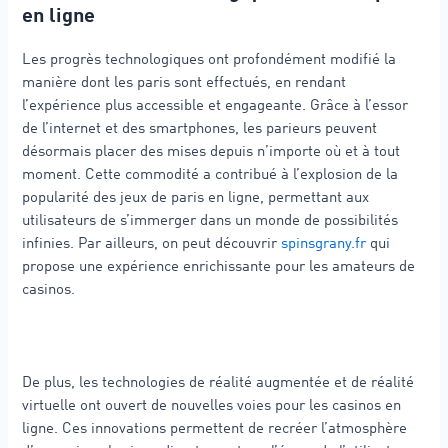
en ligne
Les progrès technologiques ont profondément modifié la
manière dont les paris sont effectués, en rendant
l’expérience plus accessible et engageante. Grâce à l’essor
de l’internet et des smartphones, les parieurs peuvent
désormais placer des mises depuis n’importe où et à tout
moment. Cette commodité a contribué à l’explosion de la
popularité des jeux de paris en ligne, permettant aux
utilisateurs de s’immerger dans un monde de possibilités
infinies. Par ailleurs, on peut découvrir
spinsgrany.fr
qui
propose une expérience enrichissante pour les amateurs de
casinos.
De plus, les technologies de réalité augmentée et de réalité
virtuelle ont ouvert de nouvelles voies pour les casinos en
ligne. Ces innovations permettent de recréer l’atmosphère