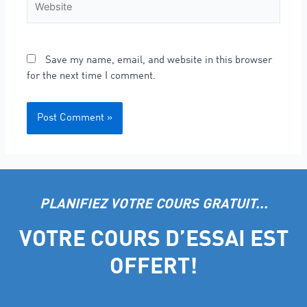
Save my name, email, and website in this browser
for the next time I comment.
PLANIFIEZ VOTRE COURS GRATUIT...
VOTRE COURS D’ESSAI EST
OFFERT!