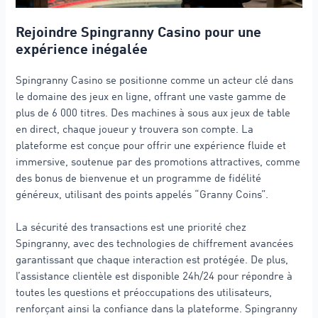
Rejoindre Spingranny Casino pour une
expérience inégalée
Spingranny Casino se positionne comme un acteur clé dans
le domaine des jeux en ligne, offrant une vaste gamme de
plus de 6 000 titres. Des machines à sous aux jeux de table
en direct, chaque joueur y trouvera son compte. La
plateforme est conçue pour offrir une expérience fluide et
immersive, soutenue par des promotions attractives, comme
des bonus de bienvenue et un programme de fidélité
généreux, utilisant des points appelés “Granny Coins”.
La sécurité des transactions est une priorité chez
Spingranny, avec des technologies de chiffrement avancées
garantissant que chaque interaction est protégée. De plus,
l’assistance clientèle est disponible 24h/24 pour répondre à
toutes les questions et préoccupations des utilisateurs,
renforçant ainsi la confiance dans la plateforme. Spingranny