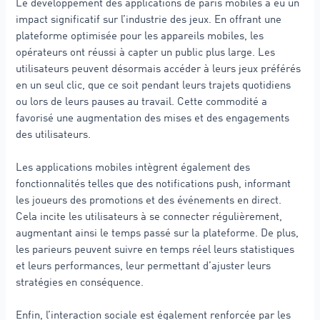
Le développement des applications de paris mobiles a eu un
impact significatif sur l’industrie des jeux. En offrant une
plateforme optimisée pour les appareils mobiles, les
opérateurs ont réussi à capter un public plus large. Les
utilisateurs peuvent désormais accéder à leurs jeux préférés
en un seul clic, que ce soit pendant leurs trajets quotidiens
ou lors de leurs pauses au travail. Cette commodité a
favorisé une augmentation des mises et des engagements
des utilisateurs.
Les applications mobiles intègrent également des
fonctionnalités telles que des notifications push, informant
les joueurs des promotions et des événements en direct.
Cela incite les utilisateurs à se connecter régulièrement,
augmentant ainsi le temps passé sur la plateforme. De plus,
les parieurs peuvent suivre en temps réel leurs statistiques
et leurs performances, leur permettant d’ajuster leurs
stratégies en conséquence.
Enfin, l’interaction sociale est également renforcée par les