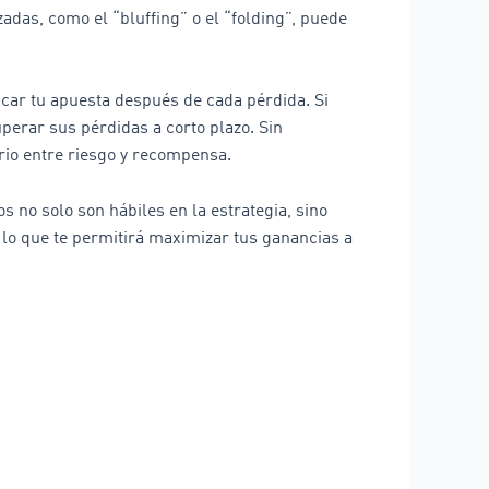
adas, como el “bluffing” o el “folding”, puede
icar tu apuesta después de cada pérdida. Si
perar sus pérdidas a corto plazo. Sin
rio entre riesgo y recompensa.
s no solo son hábiles en la estrategia, sino
 lo que te permitirá maximizar tus ganancias a