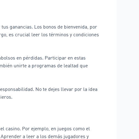
tus ganancias. Los bonos de bienvenida, por
rgo, es crucial leer los términos y condiciones
olsos en pérdidas. Participar en estas
ambién unirte a programas de lealtad que
ponsabilidad. No te dejes llevar por la idea
ieros.
l casino. Por ejemplo, en juegos como el
 Aprender a leer a los demás jugadores y