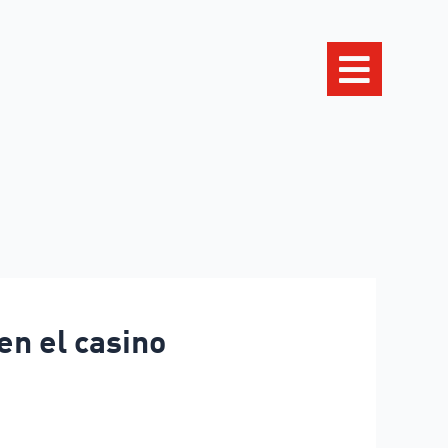
en el casino