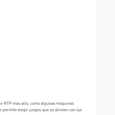
 un RTP más alto, como algunas máquinas
e permite elegir juegos que se alineen con tus