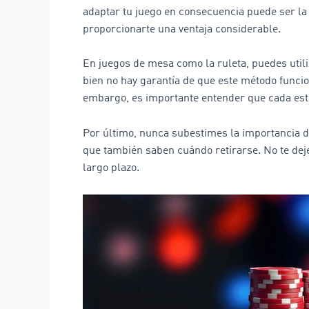
adaptar tu juego en consecuencia puede ser la 
proporcionarte una ventaja considerable.
En juegos de mesa como la ruleta, puedes util
bien no hay garantía de que este método funcio
embargo, es importante entender que cada estr
Por último, nunca subestimes la importancia de 
que también saben cuándo retirarse. No te deje
largo plazo.