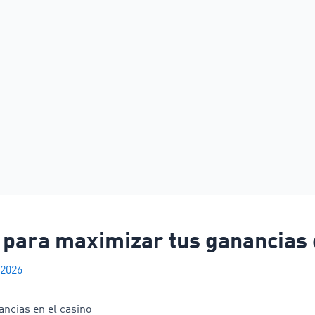
 para maximizar tus ganancias 
 2026
ncias en el casino