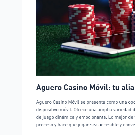
Aguero Casino Móvil: tu alia
Aguero Casino Móvil se presenta como una opc
dispositivo móvil. Ofrece una amplia variedad 
de juego dinámica y emocionante. Lo mejor de t
proceso y hace que jugar sea accesible y conve