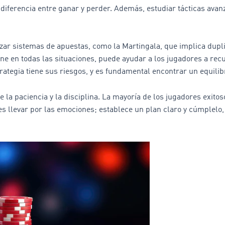
diferencia entre ganar y perder. Además, estudiar tácticas avanz
izar sistemas de apuestas, como la Martingala, que implica dupl
ne en todas las situaciones, puede ayudar a los jugadores a recu
ategia tiene sus riesgos, y es fundamental encontrar un equilib
la paciencia y la disciplina. La mayoría de los jugadores exitoso
s llevar por las emociones; establece un plan claro y cúmplelo,