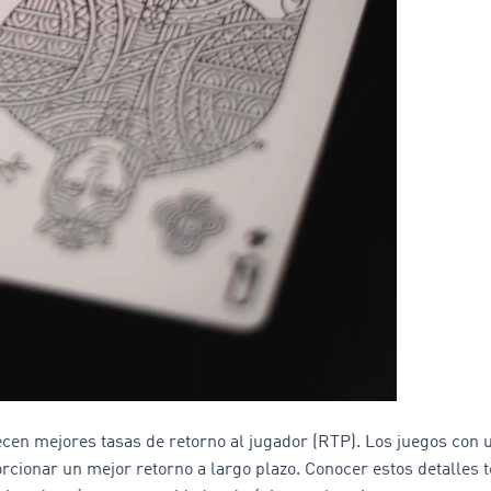
cen mejores tasas de retorno al jugador (RTP). Los juegos con
rcionar un mejor retorno a largo plazo. Conocer estos detalles t