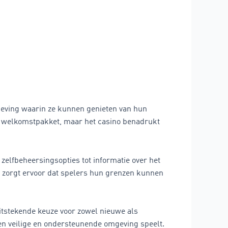
geving waarin ze kunnen genieten van hun
jk welkomstpakket, maar het casino benadrukt
elfbeheersingsopties tot informatie over het
t zorgt ervoor dat spelers hun grenzen kunnen
itstekende keuze voor zowel nieuwe als
een veilige en ondersteunende omgeving speelt.