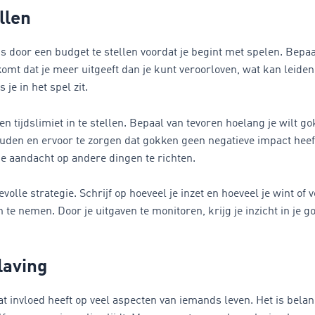
llen
door een budget te stellen voordat je begint met spelen. Bepaal
omt dat je meer uitgeeft dan je kunt veroorloven, wat kan leiden
 je in het spel zit.
 tijdslimiet in te stellen. Bepaal van tevoren hoelang je wilt go
houden en ervoor te zorgen dat gokken geen negatieve impact heeft
e aandacht op andere dingen te richten.
olle strategie. Schrijf op hoeveel je inzet en hoeveel je wint of 
 te nemen. Door je uitgaven te monitoren, krijg je inzicht in je
laving
t invloed heeft op veel aspecten van iemands leven. Het is belan