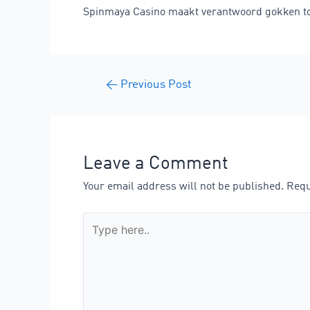
Spinmaya Casino maakt verantwoord gokken toe
←
Previous Post
Leave a Comment
Your email address will not be published.
Requ