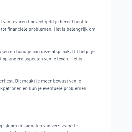
 van tevoren hoeveel geld je bereid bent te
 tot financiële problemen. Het is belangrijk om
kken en houd je aan deze afspraak. Dit helpt je
 op andere aspecten van je leven. Het is
verliest. Dit maakt je meer bewust van je
 gokpatronen en kun je eventuele problemen
grijk om de signalen van verslaving te