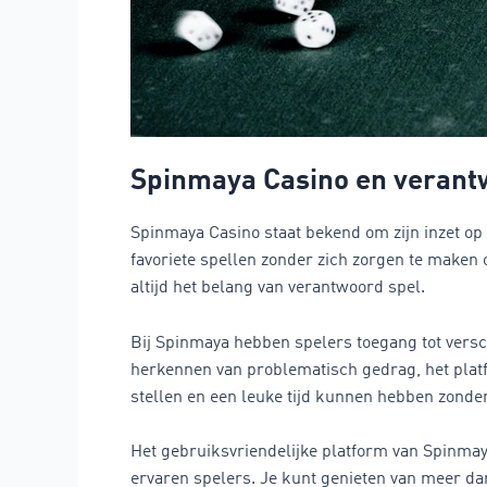
Spinmaya Casino en verant
Spinmaya Casino staat bekend om zijn inzet op
favoriete spellen zonder zich zorgen te maken
altijd het belang van verantwoord spel.
Bij Spinmaya hebben spelers toegang tot versc
herkennen van problematisch gedrag, het platf
stellen en een leuke tijd kunnen hebben zonde
Het gebruiksvriendelijke platform van Spinma
ervaren spelers. Je kunt genieten van meer dan