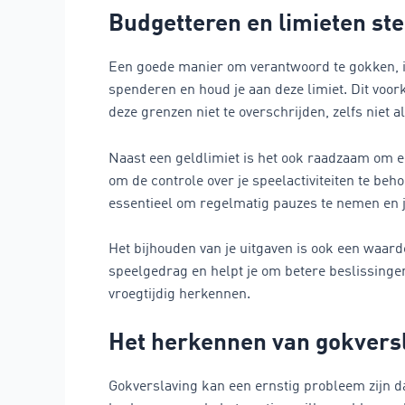
Budgetteren en limieten ste
Een goede manier om verantwoord te gokken, is 
spenderen en houd je aan deze limiet. Dit voork
deze grenzen niet te overschrijden, zelfs niet als
Naast een geldlimiet is het ook raadzaam om een
om de controle over je speelactiviteiten te be
essentieel om regelmatig pauzes te nemen en j
Het bijhouden van je uitgaven is ook een waardev
speelgedrag en helpt je om betere beslissingen
vroegtijdig herkennen.
Het herkennen van gokvers
Gokverslaving kan een ernstig probleem zijn da