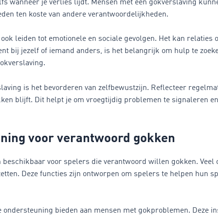
lfs wanneer je verlies lijdt. Mensen met een gokverslaving kunn
teden ten koste van andere verantwoordelijkheden.
ok leiden tot emotionele en sociale gevolgen. Het kan relaties o
nt bij jezelf of iemand anders, is het belangrijk om hulp te zoek
okverslaving.
laving is het bevorderen van zelfbewustzijn. Reflecteer regelmat
en blijft. Dit helpt je om vroegtijdig problemen te signaleren 
ning voor verantwoord gokken
 beschikbaar voor spelers die verantwoord willen gokken. Veel o
inzetten. Deze functies zijn ontworpen om spelers te helpen hun 
die ondersteuning bieden aan mensen met gokproblemen. Deze ins