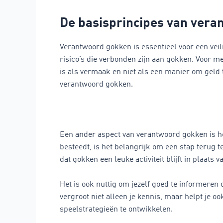
De basisprincipes van ver
Verantwoord gokken is essentieel voor een veili
risico’s die verbonden zijn aan gokken. Voor me
is als vermaak en niet als een manier om geld t
verantwoord gokken.
Een ander aspect van verantwoord gokken is he
besteedt, is het belangrijk om een stap terug
dat gokken een leuke activiteit blijft in plaats
Het is ook nuttig om jezelf goed te informeren
vergroot niet alleen je kennis, maar helpt je o
speelstrategieën te ontwikkelen.