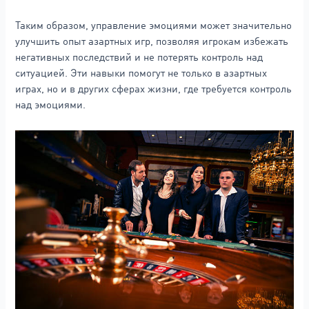
Таким образом, управление эмоциями может значительно
улучшить опыт азартных игр, позволяя игрокам избежать
негативных последствий и не потерять контроль над
ситуацией. Эти навыки помогут не только в азартных
играх, но и в других сферах жизни, где требуется контроль
над эмоциями.