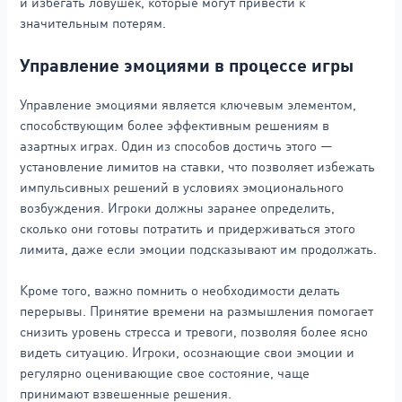
и избегать ловушек, которые могут привести к
значительным потерям.
Управление эмоциями в процессе игры
Управление эмоциями является ключевым элементом,
способствующим более эффективным решениям в
азартных играх. Один из способов достичь этого —
установление лимитов на ставки, что позволяет избежать
импульсивных решений в условиях эмоционального
возбуждения. Игроки должны заранее определить,
сколько они готовы потратить и придерживаться этого
лимита, даже если эмоции подсказывают им продолжать.
Кроме того, важно помнить о необходимости делать
перерывы. Принятие времени на размышления помогает
снизить уровень стресса и тревоги, позволяя более ясно
видеть ситуацию. Игроки, осознающие свои эмоции и
регулярно оценивающие свое состояние, чаще
принимают взвешенные решения.