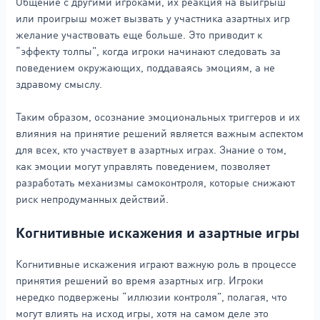
Общение с другими игроками, их реакция на выигрыш
или проигрыш может вызвать у участника азартных игр
желание участвовать еще больше. Это приводит к
“эффекту толпы”, когда игроки начинают следовать за
поведением окружающих, поддаваясь эмоциям, а не
здравому смыслу.
Таким образом, осознание эмоциональных триггеров и их
влияния на принятие решений является важным аспектом
для всех, кто участвует в азартных играх. Знание о том,
как эмоции могут управлять поведением, позволяет
разработать механизмы самоконтроля, которые снижают
риск непродуманных действий.
Когнитивные искажения и азартные игры
Когнитивные искажения играют важную роль в процессе
принятия решений во время азартных игр. Игроки
нередко подвержены “иллюзии контроля”, полагая, что
могут влиять на исход игры, хотя на самом деле это